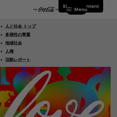
Skip to content
Menu
人と社会 トップ
多様性の尊重
地域社会
人権
活動レポート