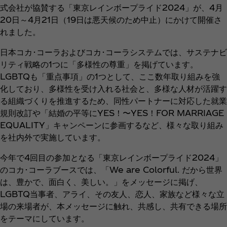
式会社が協賛する「東京レインボープライド2024」が、4月
20日～4月21日（19日は悪天候のため中止）にかけて開催さ
れました。
日本コカ･コーラおよびコカ･コーラシステムでは、サステナビ
リティ戦略の1つに「多様性の尊重」を掲げています。
LGBTQも「重点事項」の1つとして、ここ数年取り組みを強
化しており、多様性を受け入れる社会と、多様な人材が活躍す
る組織づくりを推進するため、同性パートナーに対応した就業
規則改訂や「結婚の平等にYES！〜YES！FOR MARRIAGE
EQUALITY」キャンペーンに参画するなど、様々な取り組み
を社内外で実施しています。
今年で4回目の参加となる「東京レインボープライド2024」
のコカ･コーラブースでは、「We are Colorful. だから世界
は、豊かで、面白く、美しい。」をメッセージに掲げ、
LGBTQ当事者、アライ、その友人、恋人、家族など様々な立
場の来場者が、本メッセージに触れ、共感し、共有できる場所
をテーマにしています。