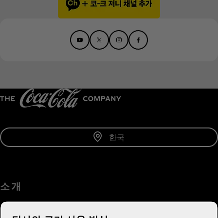
한국
소 개