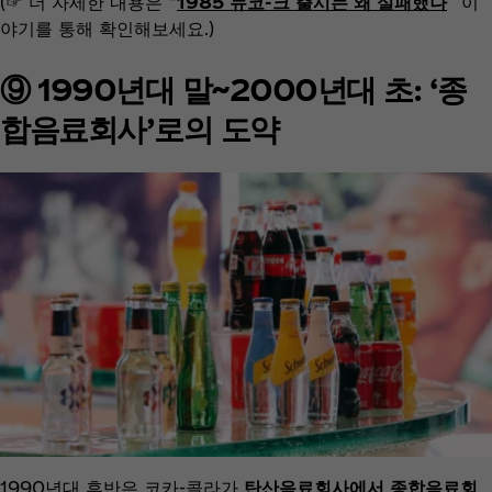
(☞ 더 자세한 내용은 “
1985 뉴코-크 출시는 왜 실패했나
” 이
야기를 통해 확인해보세요.)
⑨ 1990년대 말~2000년대 초: ‘종
합음료회사’로의 도약
1990년대 후반은 코카-콜라가
탄산음료회사에서 종합음료회