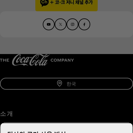
한국
소 개