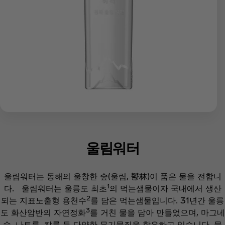
울림워터
울림워터는 동해의 울창한 숲(울림, 鬱林)이 품은 물을 전합니
1
다. 울림워터는 울릉도 최초
의 먹는샘물이자 국내에서 생산
2
되는 지표노출형 용천수
를 담은 먹는샘물입니다. 31년간 울릉
3
도 화산암반의 자연정화
를 거친 물을 담아 만들었으며, 마그네
슘, 나트륨, 칼륨 등 다양한 무기물질을 함유하고 있습니다. 물