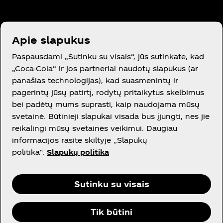
Apie slapukus
Reikia pagalbos?
Paspausdami „Sutinku su visais“, jūs sutinkate, kad
„Coca-Cola“ ir jos partneriai naudotų slapukus (ar
panašias technologijas), kad suasmenintų ir
pagerintų jūsų patirtį, rodytų pritaikytus skelbimus
bei padėtų mums suprasti, kaip naudojama mūsų
Teisinė informacija
svetainė. Būtinieji slapukai visada bus įjungti, nes jie
reikalingi mūsų svetainės veikimui. Daugiau
informacijos rasite skiltyje „Slapukų
politika“.
Slapukų politika
Facebook
Instagram
Youtube
Sutinku su visais
Tik būtini