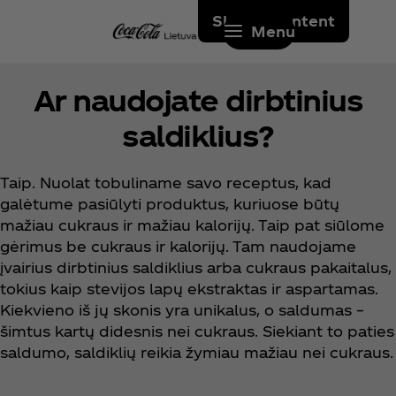
Skip to content
Menu
Ar naudojate dirbtinius
saldiklius?
Taip. Nuolat tobuliname savo receptus, kad
galėtume pasiūlyti produktus, kuriuose būtų
mažiau cukraus ir mažiau kalorijų. Taip pat siūlome
gėrimus be cukraus ir kalorijų. Tam naudojame
įvairius dirbtinius saldiklius arba cukraus pakaitalus,
tokius kaip stevijos lapų ekstraktas ir aspartamas.
Kiekvieno iš jų skonis yra unikalus, o saldumas –
šimtus kartų didesnis nei cukraus. Siekiant to paties
saldumo, saldiklių reikia žymiau mažiau nei cukraus.