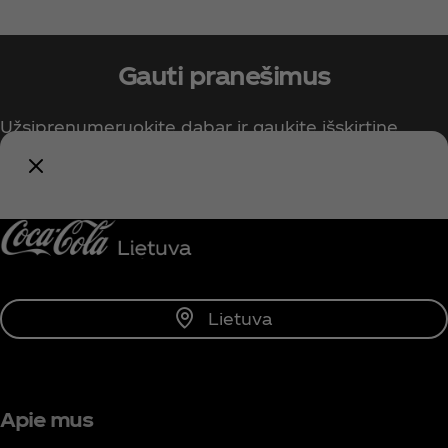
Gauti pranešimus
Užsiprenumeruokite dabar ir gaukite išskirtinę
prieigą prie visko, kas susiję su „Coca‑Cola“!
Pranešti man
Lietuva
Apie mus