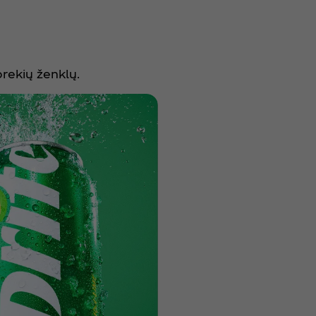
prekių ženklų.
Schweppes