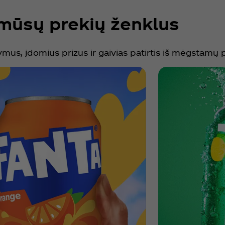
mūsų prekių ženklus
mus, įdomius prizus ir gaivias patirtis iš mėgstamų 