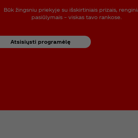
Būk žingsniu priekyje su išskirtiniais prizais, renginia
pasiūlymais – viskas tavo rankose.
Atsisiųsti programėlę