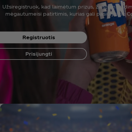
Užsiregistruok, kad laimėtum prizus, žaistum žaidim
mėgautumeisi patirtimis, kurias gali pasiūlyti tik C
Registruotis
Prisijungti