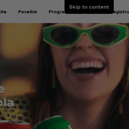
Skip to content
ite
Poveikis
Programėlės puslapis
Registru
e
ola