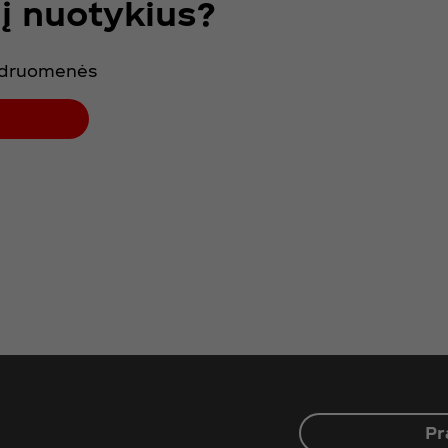
 į nuotykius?
endruomenės
Pr