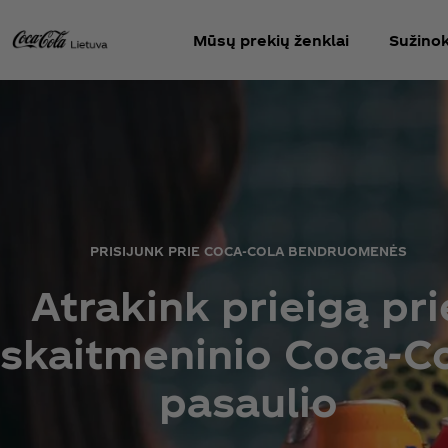
Mūsų prekių ženklai
Sužinok
PRISIJUNK PRIE COCA‑COLA BENDRUOMENĖS
Atrakink prieigą pri
skaitmeninio Coca‑C
pasaulio