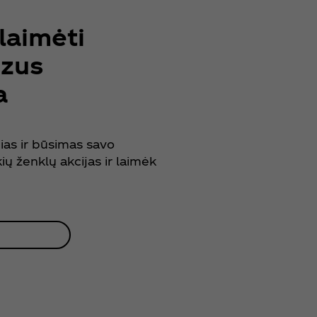
laimėti
izus
a
ias ir būsimas savo
 ženklų akcijas ir laimėk