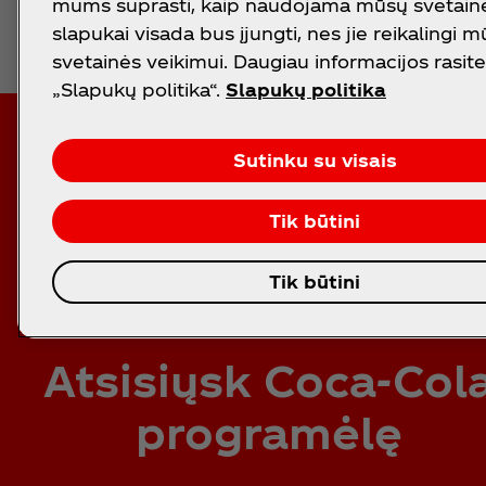
mums suprasti, kaip naudojama mūsų svetainė.
slapukai visada bus įjungti, nes jie reikalingi 
svetainės veikimui. Daugiau informacijos rasite 
„Slapukų politika“.
Slapukų politika
Sutinku su visais
Tik būtini
Tik būtini
Atsisiųsk Coca‑Col
programėlę