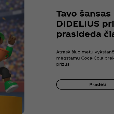
Tavo šansas 
DIDELIUS pr
prasideda či
Atrask šiuo metu vykstanč
mėgstamų Coca‑Cola prekių
prizus.
Pradėti