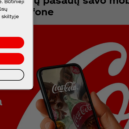
 Būtinieji
telefone
mūsų
skiltyje
a