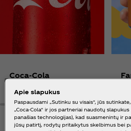
Coca‑Cola
Fa
Apie slapukus
Paspausdami „Sutinku su visais“, jūs sutinkate
„Coca-Cola“ ir jos partneriai naudotų slapukus 
panašias technologijas), kad suasmenintų ir p
jūsų patirtį, rodytų pritaikytus skelbimus bei 
Atrask gaivių prizų i