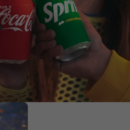
us ir
oke!