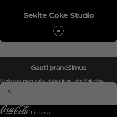
Sekite Coke Studio
Gauti pranešimus
Užsiprenumeruokite dabar ir gaukite išskirtinę
prieigą prie visko, kas susiję su „Coca‑Cola“!
Pranešti man