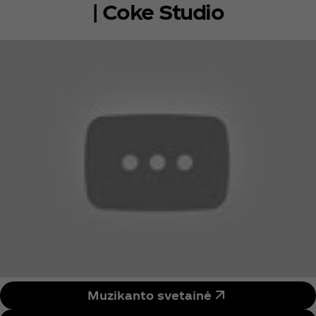
dalijasi su kolegomis kompozitoriais Trent Reznor ir
| Coke Studio
Atticus Ross. Batiste yra antrasis juodaodis
kompozitorius istorijoje, po legendinio džiazo
muzikanto Herbie Hancock, kurio kūryba įvertinta
„Academy“ apdovanojimu. Naujausias Batiste
studijinis albumas WE ARE išleistas 2021 m. kovo
mėn. ir buvo puikiai įvertintas kritikų. Vėliau, pirmą
kartą per visą „Grammy“ istoriją, jis buvo
nominuotas vienuolikai „Grammy“ apdovanojimų
septyniose skirtingose kategorijose. Jis laimėjo
penkis iš jų, įskaitant ir geriausio metų albumo
apdovanojimą.
Muzikanto svetainė