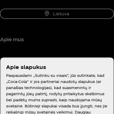
Lietuva
Apie mus
Apie slapukus
Reikia pagalbos?
Paspausdami „Sutinku su visais“, jūs sutinkate, kad
„Coca-Cola“ ir jos partneriai naudotų slapukus (ar
panašias technologijas), kad suasmenintų ir
pagerintų jūsų patirtį, rodytų pritaikytus skelbimus
bei padėtų mums suprasti, kaip naudojama mūsų
Teisinė informacija
svetainė. Būtinieji slapukai visada bus įjungti, nes jie
reikalingi mūsų svetainės veikimui. Daugiau