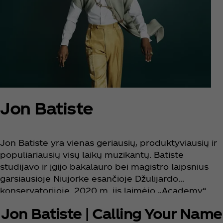
Jon Batiste
Jon Batiste yra vienas geriausių, produktyviausių ir
populiariausių visų laikų muzikantų. Batiste
studijavo ir įgijo bakalauro bei magistro laipsnius
garsiausioje Niujorke esančioje Džulijardo
konservatorijoje. 2020 m. jis laimėjo „Academy“
apdovanojimą už geriausią originalų garso takelį,
Jon Batiste | Calling Your Name
skambėjusį „Disney/Pixar“ filme SOUL. Šia garbe jis