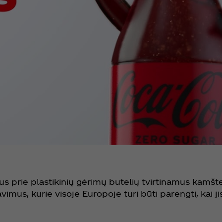
s prie plastikinių gėrimų butelių tvirtinamus kamšt
imus, kurie visoje Europoje turi būti parengti, kai ji