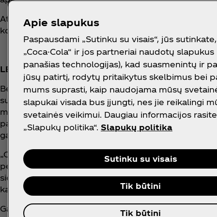
Atlikus išsamius vartotojų bandymus, paaiškėjo, kad
Apie slapukus
komforto požiūriu.
Paspausdami „Sutinku su visais“, jūs sutinkate
„Coca-Cola“ ir jos partneriai naudotų slapukus 
panašias technologijas), kad suasmenintų ir p
LENGVESNIS SURINKIMAS, PERDIRBIMAS IR ŽIE
jūsų patirtį, rodytų pritaikytus skelbimus bei 
Bendrovė „Coca‑Cola“ kartu su ES siekia tikslo - suma
mums suprasti, kaip naudojama mūsų svetainė.
sukurti „Pasaulį be atliekų”, ji užsibrėžė iki 2030 m. s
slapukai visada bus įjungti, nes jie reikalingi 
mažinti pirminių žaliavų naudojimą pakuočių gamybo
svetainės veikimui. Daugiau informacijos rasite 
pakuočių ir investuoti į inovacijas, kad jos pakuotės
„Slapukų politika“.
Slapukų politika
gamyklų pakuotės yra perdirbamos.
„Coca‑Cola“ supranta, kad norint sukurti „Pasaulį be
Sutinku su visais
perdirbėjais, politikos formuotojais, kitais suinteresuo
siekiama, kad žmonėms būtų lengviau perdirbti ir ka
Tik būtini
kartu galime kažką pakeisti.
Galutinis tikslas - sukurti pakuočių žiedinę ekonomik
Tik būtini