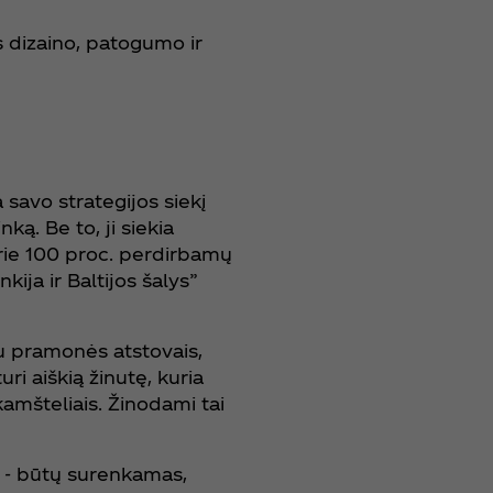
s dizaino, patogumo ir
 savo strategijos siekį
ką. Be to, ji siekia
rie 100 proc. perdirbamų
ija ir Baltijos šalys”
su pramonės atstovais,
uri aiškią žinutę, kuria
amšteliais. Žinodami tai
is - būtų surenkamas,