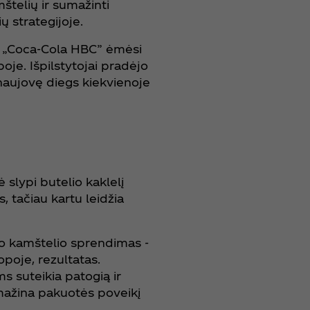
štelių ir sumažinti
ų strategijoje.
u „Coca‑Cola HBC” ėmėsi
poje. Išpilstytojai pradėjo
naujovę diegs kiekvienoje
 slypi butelio kaklelį
s, tačiau kartu leidžia
ojo kamštelio sprendimas -
opoje, rezultatas.
s suteikia patogią ir
 mažina pakuotės poveikį