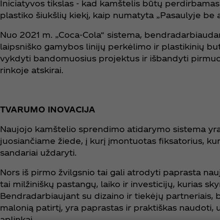
Iniciatyvos tikslas - kad kamštelis būtų perdirbamas
plastiko šiukšlių kiekį, kaip numatyta „Pasaulyje be 
Nuo 2021 m. „Coca‑Cola“ sistema, bendradarbiaudam
laipsniško gamybos linijų perkėlimo ir plastikinių but
vykdyti bandomuosius projektus ir išbandyti pirmuo
rinkoje atskirai.
TVARUMO INOVACIJA
Naujojo kamštelio sprendimo atidarymo sistema yra to
juosiančiame žiede, į kurį įmontuotas fiksatorius, kuri
sandariai uždaryti.
Nors iš pirmo žvilgsnio tai gali atrodyti paprasta na
tai milžiniškų pastangų, laiko ir investicijų, kurias 
Bendradarbiaujant su dizaino ir tiekėjų partneriais,
malonią patirtį, yra paprastas ir praktiškas naudoti
aplinkai.