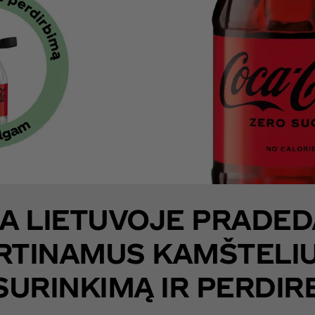
MA LIETUVOJE PRADED
IRTINAMUS KAMŠTELIU
SURINKIMĄ IR PERDIR