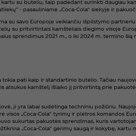
 kartu su buteliu, taip padedant surinkti daugiau kam
atliekų” - pasauliniame „Coca‑Cola“ siekyje ir pakuoči
a su savo Europoje veikiančiu išpilstymo partneri
elių su pritvirtintais kamšteliais diegimo visoje Euro
sius sprendimus 2021 m., o iki 2024 m. termino šią 
kia pati kaip ir standartinio butelio. Tačiau naujovė
s atsukus kamštelį išlaiko jį pritvirtintą prie pakuotė
ujovė, ji yra labai sudėtinga techniniu požiūriu. Nauj
skyrė visos „Coca‑Cola“ tyrimų ir plėtros komandos Eur
 buvo sukurtas pakuotės sprendimas, kuris vartotojam
, užtikrina „Coca‑Cola“ gėrimų saugą ir kokybę, kartu