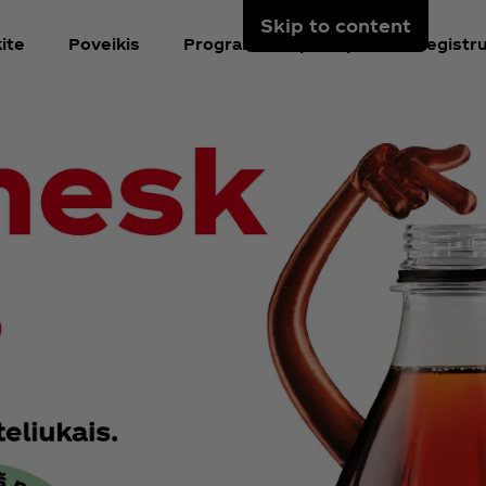
Skip to content
ite
Poveikis
Programėlės puslapis
Registru