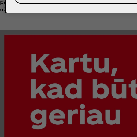
perdirbamas ir pakartotinai panaudojamas kitam pro
užtikrinant, kad nė viena pakuotė neatsidurtų aplink