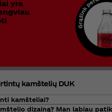
irtintų kamštelių DUK
inti kamšteliai?
mštelio dizainą? Man labiau pati