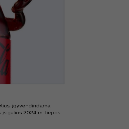
elius, įgyvendindama
s įsigalios 2024 m. liepos