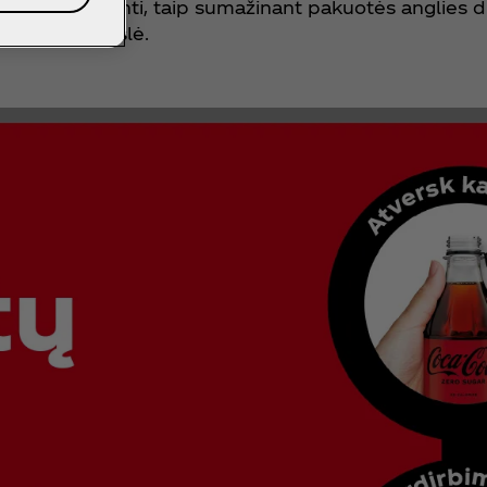
duktui gaminti, taip sumažinant pakuotės anglies d
oje kaip šiukšlė.