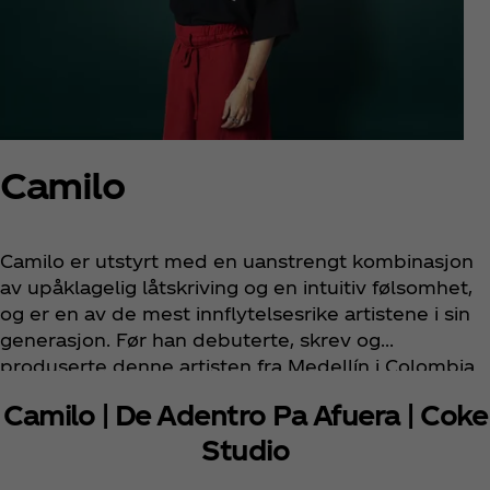
Camilo
Camilo er utstyrt med en uanstrengt kombinasjon
av upåklagelig låtskriving og en intuitiv følsomhet,
og er en av de mest innflytelsesrike artistene i sin
generasjon. Før han debuterte, skrev og
produserte denne artisten fra Medellín i Colombia
store hiter for flere artister, men det var hans egen
Camilo | De Adentro Pa Afuera | Coke
musikk som trengte igjennom og ga sårt tiltrengt
lindring og glede til millioner av mennesker. Han
Studio
har senere blitt nominert til GRAMMY®️-priser og