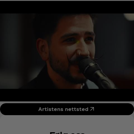
vunnet fem Latin GRAMMY®️-priser. Han har toppet
listene med flere låter og har samarbeidet med
internasjonale superstjerner som Shakira, Ozuna,
Rauw Alejandro, Shawn Mendes, Selena Gomez,
Alejandro Sanz, Camila Cabello og Myke Towers.
Turneene hans internasjonalt fortsetter å selges
ut.
Artistens nettsted