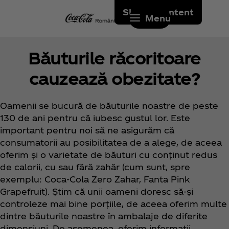
Skip to content
Menu
Băuturile răcoritoare
cauzează obezitate?
Oamenii se bucură de băuturile noastre de peste
130 de ani pentru că iubesc gustul lor. Este
important pentru noi să ne asigurăm că
consumatorii au posibilitatea de a alege, de aceea
oferim și o varietate de băuturi cu conținut redus
de calorii, cu sau fără zahăr (cum sunt, spre
exemplu: Coca‑Cola Zero Zahar, Fanta Pink
Grapefruit). Știm că unii oameni doresc să-și
controleze mai bine porțiile, de aceea oferim multe
dintre băuturile noastre în ambalaje de diferite
dimensiuni. De asemenea, oferim informații