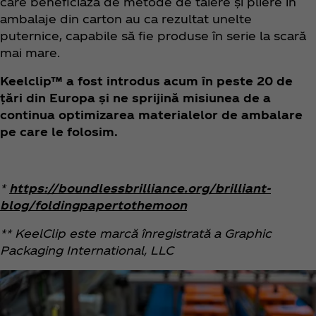
care beneficiază de metode de tăiere și pliere în
ambalaje din carton au ca rezultat unelte
puternice, capabile să fie produse în serie la scară
mai mare.
Keelclip™ a fost introdus acum în peste 20 de
țări din Europa și ne sprijină misiunea de a
continua optimizarea materialelor de ambalare
pe care le folosim.
*
https://boundlessbrilliance.org/brilliant-
blog/foldingpapertothemoon
** KeelClip este marcă înregistrată a Graphic
Packaging International, LLC