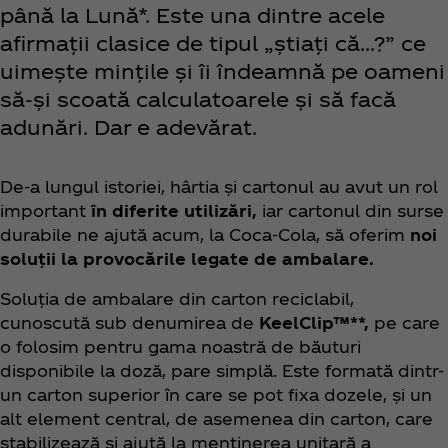
până la Lună*. Este una dintre acele
afirmații clasice de tipul „știați că...?” ce
uimește mințile și îi îndeamnă pe oameni
să-și scoată calculatoarele și să facă
adunări. Dar e adevărat.
De-a lungul istoriei, hârtia și cartonul au avut un rol
important
în diferite utilizări,
iar cartonul din surse
durabile ne ajută acum, la Coca‑Cola, să oferim
noi
soluții la provocările legate de ambalare.
Soluția de ambalare din carton reciclabil,
cunoscută sub denumirea de
KeelClip™**,
pe care
o folosim pentru gama noastră de băuturi
disponibile la doză, pare simplă. Este formată dintr-
un carton superior în care se pot fixa dozele, și un
alt element central, de asemenea din carton, care
stabilizează și ajută la menținerea unitară a