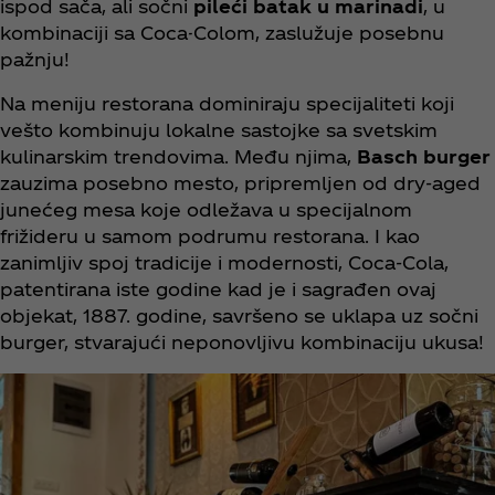
ispod sača, ali sočni
pileći batak u marinadi
, u
kombinaciji sa Coca-Colom, zaslužuje posebnu
pažnju!
Na meniju restorana dominiraju specijaliteti koji
vešto kombinuju lokalne sastojke sa svetskim
kulinarskim trendovima. Među njima,
Basch burger
zauzima posebno mesto, pripremljen od dry-aged
junećeg mesa koje odležava u specijalnom
frižideru u samom podrumu restorana. I kao
zanimljiv spoj tradicije i modernosti, Coca‑Cola,
patentirana iste godine kad je i sagrađen ovaj
objekat, 1887. godine, savršeno se uklapa uz sočni
burger, stvarajući neponovljivu kombinaciju ukusa!