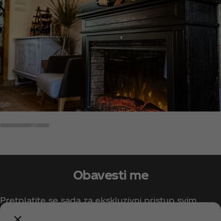
Obavesti me
Pretplatite se sada za ekskluzivni pristup svim
Coca‑Cola sadržajima!