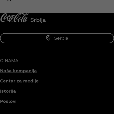
Budi obavešten/na
Serbia
O NAMA
Naša kompanija
Centar za medije
Istorija
Poslovi