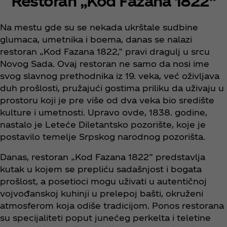
Restoran „Kod Fazana 1822”
Na mestu gde su se nekada ukrštale sudbine
glumaca, umetnika i boema, danas se nalazi
restoran „Kod Fazana 1822,” pravi dragulj u srcu
Novog Sada. Ovaj restoran ne samo da nosi ime
svog slavnog prethodnika iz 19. veka, već oživljava
duh prošlosti, pružajući gostima priliku da uživaju u
prostoru koji je pre više od dva veka bio središte
kulture i umetnosti. Upravo ovde, 1838. godine,
nastalo je Leteće Diletantsko pozorište, koje je
postavilo temelje Srpskog narodnog pozorišta.
Danas, restoran „Kod Fazana 1822” predstavlja
kutak u kojem se prepliću sadašnjost i bogata
prošlost, a posetioci mogu uživati u autentičnoj
vojvođanskoj kuhinji u prelepoj bašti, okruženi
atmosferom koja odiše tradicijom. Ponos restorana
su specijaliteti poput junećeg perkelta i teletine