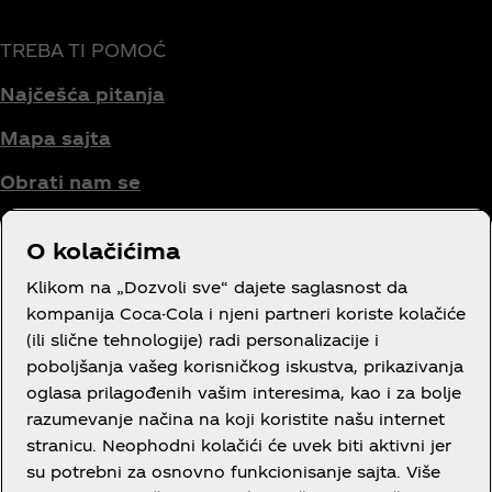
TREBA TI POMOĆ
Najčešća pitanja
Mapa sajta
Obrati nam se
O kolačićima
Uslovi korišćenja
Klikom na „Dozvoli sve“ dajete saglasnost da
kompanija Coca-Cola i njeni partneri koriste kolačiće
Obaveštenje o privatnosti potrošača
(ili slične tehnologije) radi personalizacije i
poboljšanja vašeg korisničkog iskustva, prikazivanja
Podešavanja kolačića
oglasa prilagođenih vašim interesima, kao i za bolje
Obaveštenje o kolačićima
razumevanje načina na koji koristite našu internet
stranicu. Neophodni kolačići će uvek biti aktivni jer
Izjava o dostupnosti
su potrebni za osnovno funkcionisanje sajta. Više