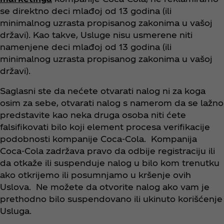
se direktno deci mlađoj od 13 godina (ili
minimalnog uzrasta propisanog zakonima u vašoj
državi). Kao takve, Usluge nisu usmerene niti
namenjene deci mlađoj od 13 godina (ili
minimalnog uzrasta propisanog zakonima u vašoj
državi).
Saglasni ste da nećete otvarati nalog ni za koga
osim za sebe, otvarati nalog s namerom da se lažno
predstavite kao neka druga osoba niti ćete
falsifikovati bilo koji element procesa verifikacije
podobnosti kompanije Coca‑Cola. Kompanija
Coca‑Cola zadržava pravo da odbije registraciju ili
da otkaže ili suspenduje nalog u bilo kom trenutku
ako otkrijemo ili posumnjamo u kršenje ovih
Uslova. Ne možete da otvorite nalog ako vam je
prethodno bilo suspendovano ili ukinuto korišćenje
Usluga.