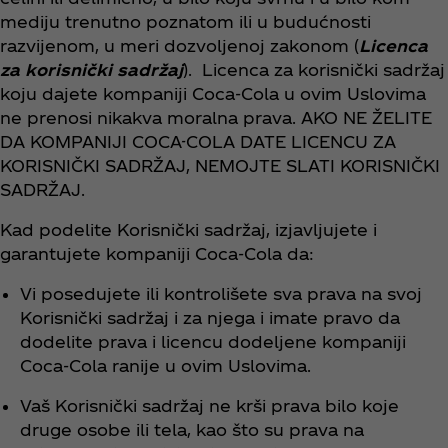
mediju trenutno poznatom ili u budućnosti
razvijenom, u meri dozvoljenoj zakonom (
Licenca
za korisnički sadržaj
). Licenca za korisnički sadržaj
koju dajete kompaniji Coca‑Cola u ovim Uslovima
ne prenosi nikakva moralna prava. AKO NE ŽELITE
DA KOMPANIJI COCA-COLA DATE LICENCU ZA
KORISNIČKI SADRŽAJ, NEMOJTE SLATI KORISNIČKI
SADRŽAJ.
Kad podelite Korisnički sadržaj, izjavljujete i
garantujete kompaniji Coca‑Cola da:
Vi posedujete ili kontrolišete sva prava na svoj
Korisnički sadržaj i za njega i imate pravo da
dodelite prava i licencu dodeljene kompaniji
Coca‑Cola ranije u ovim Uslovima.
Vaš Korisnički sadržaj ne krši prava bilo koje
druge osobe ili tela, kao što su prava na