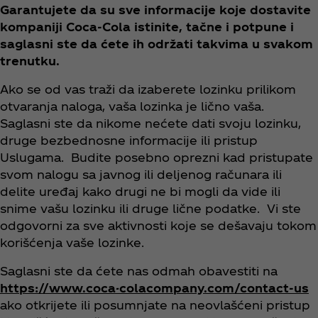
Garantujete da su sve informacije koje dostavite
kompaniji Coca‑Cola istinite, tačne i potpune i
saglasni ste da ćete ih održati takvima u svakom
trenutku.
Ako se od vas traži da izaberete lozinku prilikom
otvaranja naloga, vaša lozinka je lično vaša.
Saglasni ste da nikome nećete dati svoju lozinku,
druge bezbednosne informacije ili pristup
Uslugama. Budite posebno oprezni kad pristupate
svom nalogu sa javnog ili deljenog računara ili
delite uređaj kako drugi ne bi mogli da vide ili
snime vašu lozinku ili druge lične podatke. Vi ste
odgovorni za sve aktivnosti koje se dešavaju tokom
korišćenja vaše lozinke.
Saglasni ste da ćete nas odmah obavestiti na
https://www.coca-colacompany.com/contact-us
ako otkrijete ili posumnjate na neovlašćeni pristup