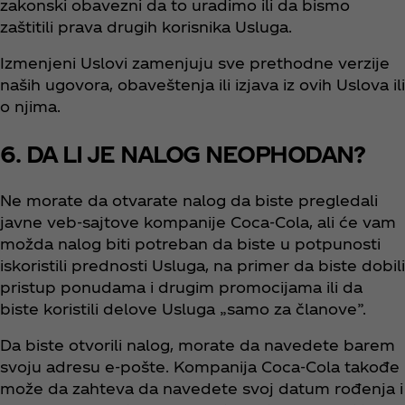
zakonski obavezni da to uradimo ili da bismo
zaštitili prava drugih korisnika Usluga.
Izmenjeni Uslovi zamenjuju sve prethodne verzije
naših ugovora, obaveštenja ili izjava iz ovih Uslova ili
o njima.
6. DA LI JE NALOG NEOPHODAN?
Ne morate da otvarate nalog da biste pregledali
javne veb-sajtove kompanije Coca‑Cola, ali će vam
možda nalog biti potreban da biste u potpunosti
iskoristili prednosti Usluga, na primer da biste dobili
pristup ponudama i drugim promocijama ili da
biste koristili delove Usluga „samo za članove”.
​​​Da biste otvorili nalog, morate da navedete barem
svoju adresu e-pošte. Kompanija Coca‑Cola takođe
može da zahteva da navedete svoj datum rođenja i