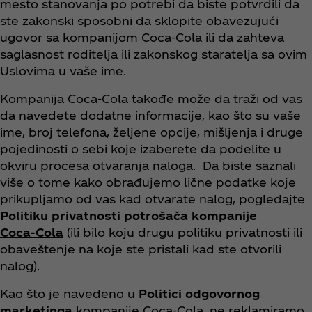
mesto stanovanja po potrebi da biste potvrdili da
ste zakonski sposobni da sklopite obavezujući
ugovor sa kompanijom Coca‑Cola ili da zahteva
saglasnost roditelja ili zakonskog staratelja sa ovim
Uslovima u vaše ime.
Kompanija Coca‑Cola takođe može da traži od vas
da navedete dodatne informacije, kao što su vaše
ime, broj telefona, željene opcije, mišljenja i druge
pojedinosti o sebi koje izaberete da podelite u
okviru procesa otvaranja naloga. Da biste saznali
više o tome kako obrađujemo lične podatke koje
prikupljamo od vas kad otvarate nalog, pogledajte
Politiku privatnosti potrošača kompanije
Coca‑Cola
(ili bilo koju drugu politiku privatnosti ili
obaveštenje na koje ste pristali kad ste otvorili
nalog).
Kao što je navedeno u
Politici odgovornog
marketinga
kompanije Coca‑Cola, ne reklamiramo