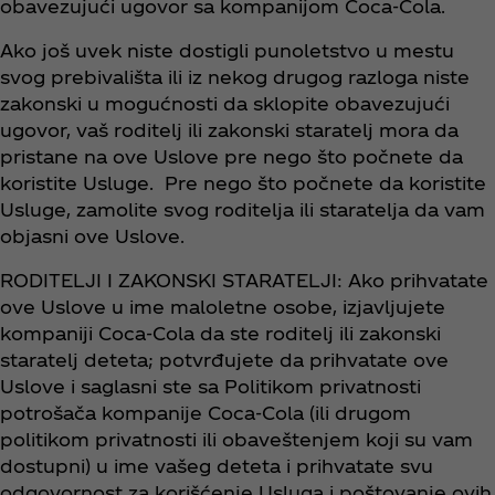
obavezujući ugovor sa kompanijom Coca‑Cola.
Ako još uvek niste dostigli punoletstvo u mestu
svog prebivališta ili iz nekog drugog razloga niste
zakonski u mogućnosti da sklopite obavezujući
ugovor, vaš roditelj ili zakonski staratelj mora da
pristane na ove Uslove pre nego što počnete da
koristite Usluge. Pre nego što počnete da koristite
Usluge, zamolite svog roditelja ili staratelja da vam
objasni ove Uslove.
RODITELJI I ZAKONSKI STARATELJI: Ako prihvatate
ove Uslove u ime maloletne osobe, izjavljujete
kompaniji Coca‑Cola da ste roditelj ili zakonski
staratelj deteta; potvrđujete da prihvatate ove
Uslove i saglasni ste sa Politikom privatnosti
potrošača kompanije Coca‑Cola (ili drugom
politikom privatnosti ili obaveštenjem koji su vam
dostupni) u ime vašeg deteta i prihvatate svu
odgovornost za korišćenje Usluga i poštovanje ovih