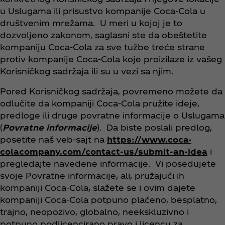
u Uslugama ili prisustvo kompanije Coca‑Cola u
društvenim mrežama. U meri u kojoj je to
dozvoljeno zakonom, saglasni ste da obeštetite
kompaniju Coca‑Cola za sve tužbe treće strane
protiv kompanije Coca‑Cola koje proizilaze iz vašeg
Korisničkog sadržaja ili su u vezi sa njim.
Pored Korisničkog sadržaja, povremeno možete da
odlučite da kompaniji Coca‑Cola pružite ideje,
predloge ili druge povratne informacije o Uslugama
(
Povratne informacije
). Da biste poslali predlog,
posetite naš veb-sajt na
https://www.coca-
colacompany.com/contact-us/submit-an-idea
i
pregledajte navedene informacije. Vi posedujete
svoje Povratne informacije, ali, pružajući ih
kompaniji Coca‑Cola, slažete se i ovim dajete
kompaniji Coca‑Cola potpuno plaćeno, besplatno,
trajno, neopozivo, globalno, neekskluzivno i
potpuno podlicencirano pravo i licencu za