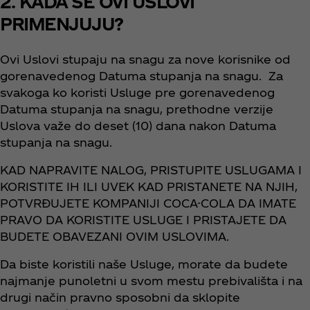
2. KADA SE OVI USLOVI
PRIMENJUJU?
Ovi Uslovi stupaju na snagu za nove korisnike od
gorenavedenog Datuma stupanja na snagu. Za
svakoga ko koristi Usluge pre gorenavedenog
Datuma stupanja na snagu, prethodne verzije
Uslova važe do deset (10) dana nakon Datuma
stupanja na snagu.
KAD NAPRAVITE NALOG, PRISTUPITE USLUGAMA I
KORISTITE IH ILI UVEK KAD PRISTANETE NA NJIH,
POTVRĐUJETE KOMPANIJI COCA-COLA DA IMATE
PRAVO DA KORISTITE USLUGE I PRISTAJETE DA
BUDETE OBAVEZANI OVIM USLOVIMA.
Da biste koristili naše Usluge, morate da budete
najmanje punoletni u svom mestu prebivališta i na
drugi način pravno sposobni da sklopite