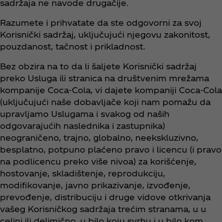
sadržaja ne navode drugačije.
Razumete i prihvatate da ste odgovorni za svoj
Korisnički sadržaj, uključujući njegovu zakonitost,
pouzdanost, tačnost i prikladnost.
Bez obzira na to da li šaljete Korisnički sadržaj
preko Usluga ili stranica na društvenim mrežama
kompanije Coca‑Cola, vi dajete kompaniji Coca‑Cola
(uključujući naše dobavljače koji nam pomažu da
upravljamo Uslugama i svakog od naših
odgovarajućih naslednika i zastupnika)
neograničeno, trajno, globalno, neekskluzivno,
besplatno, potpuno plaćeno pravo i licencu (i pravo
na podlicencu preko više nivoa) za korišćenje,
hostovanje, skladištenje, reprodukciju,
modifikovanje, javno prikazivanje, izvođenje,
prevođenje, distribuciju i druge vidove otkrivanja
vašeg Korisničkog sadržaja trećim stranama, u u
celini ili delimično, u bilo koju svrhu i u bilo kom