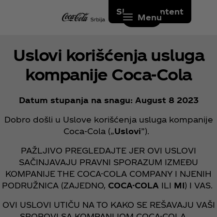
Skip to content
Menu
Uslovi korišćenja usluga
kompanije Coca‑Cola
Datum stupanja na snagu: August 8 2023
Dobro došli u Uslove korišćenja usluga kompanije
Coca‑Cola („
Uslovi
”).
PAŽLJIVO PREGLEDAJTE JER OVI USLOVI
SAČINJAVAJU PRAVNI SPORAZUM IZMEĐU
KOMPANIJE THE COCA-COLA COMPANY I NJENIH
PODRUŽNICA (ZAJEDNO,
COCA-COLA
ILI
MI
) I VAS.
OVI USLOVI UTIČU NA TO KAKO SE REŠAVAJU VAŠI
SPOROVI SA KOMPANIJOM COCA-COLA.