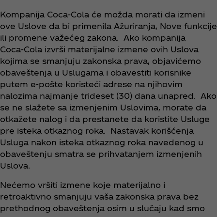
Kompanija Coca‑Cola će možda morati da izmeni
ove Uslove da bi primenila Ažuriranja, Nove funkcije
ili promene važećeg zakona. Ako kompanija
Coca‑Cola izvrši materijalne izmene ovih Uslova
kojima se smanjuju zakonska prava, objavićemo
obaveštenja u Uslugama i obavestiti korisnike
putem e-pošte koristeći adrese na njihovim
nalozima najmanje trideset (30) dana unapred. Ako
se ne slažete sa izmenjenim Uslovima, morate da
otkažete nalog i da prestanete da koristite Usluge
pre isteka otkaznog roka. Nastavak korišćenja
Usluga nakon isteka otkaznog roka navedenog u
obaveštenju smatra se prihvatanjem izmenjenih
Uslova.
Nećemo vršiti izmene koje materijalno i
retroaktivno smanjuju vaša zakonska prava bez
prethodnog obaveštenja osim u slučaju kad smo