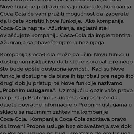
Nove funkcije podrazumevaju naknade, kompanija
Coca‑Cola će vam pružiti mogućnost da izaberete
da li ćete koristiti Nove funkcije. Ako kompanija
Coca‑Cola napravi Ažuriranja, saglasni ste i
ovlašćujete kompaniju Coca‑Cola da implementira
Ažuriranja sa obaveštenjem ili bez njega.
Kompanija Coca‑Cola može da učini Novu funkciju
dostupnom isključivo da biste je isprobali pre nego
što bude opšte dostupna javnosti. Kad su Nove
funkcije dostupne da biste ih isprobali pre nego što
drugi dobiju pristup, te Nove funkcije nazivamo
„
Probnim uslugama
”. Uzimajući u obzir vaše pravo
na pristup Probnim uslugama, saglasni ste da
dajete povratne informacije o Probnim uslugama u
skladu sa razumnim zahtevima kompanije
Coca‑Cola. Kompanija Coca‑Cola zadržava pravo
da izmeni Probne usluge bez obaveštenja sve dok
se Probne usluge ne budu smatrale delom Usluga,