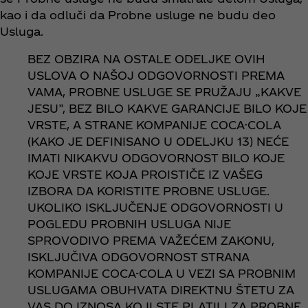
kao i da odluči da Probne usluge ne budu deo
Usluga.
BEZ OBZIRA NA OSTALE ODELJKE OVIH
USLOVA O NAŠOJ ODGOVORNOSTI PREMA
VAMA, PROBNE USLUGE SE PRUŽAJU „KAKVE
JESU”, BEZ BILO KAKVE GARANCIJE BILO KOJE
VRSTE, A STRANE KOMPANIJE COCA-COLA
(KAKO JE DEFINISANO U ODELJKU 13) NEĆE
IMATI NIKAKVU ODGOVORNOST BILO KOJE
KOJE VRSTE KOJA PROISTIČE IZ VAŠEG
IZBORA DA KORISTITE PROBNE USLUGE.
UKOLIKO ISKLJUČENJE ODGOVORNOSTI U
POGLEDU PROBNIH USLUGA NIJE
SPROVODIVO PREMA VAŽEĆEM ZAKONU,
ISKLJUČIVA ODGOVORNOST STRANA
KOMPANIJE COCA-COLA U VEZI SA PROBNIM
USLUGAMA OBUHVATA DIREKTNU ŠTETU ZA
VAS DO IZNOSA KOJI STE PLATILI ZA PROBNE