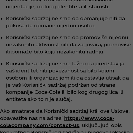
orijentacije, rodnog identiteta ili starosti.
Korisnički sadržaj ne sme da obmanjuje niti da
pokuša da obmane nijednu osobu.
Korisnički sadržaj ne sme da promoviše nijednu
nezakonitu aktivnost niti da zagovara, promoviše
ili pomaže bilo koju nezakonitu radnju.
Korisnički sadržaj ne sme lažno da predstavlja
vaš identitet niti povezanost sa bilo kojom
osobom ili organizacijom ili da ostavlja utisak da
je vaš Korisnički sadržaj podržan od strane
kompanije Coca‑Cola ili bilo kog drugog lica ili
entiteta ako to nije slučaj.
Ako smatrate da Korisnički sadržaj krši ove Uslove,
obavestite nas na adresi
https://www.coca-
colacompany.com/contact-us
, uključujući opis
konkretnog Korisničkog sadržaja i njegove lokacije