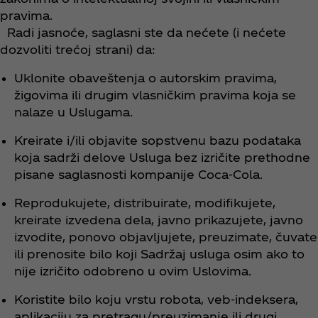
pravima.
​ Radi jasnoće, saglasni ste da nećete (i nećete
dozvoliti trećoj strani) da:
Uklonite obaveštenja o autorskim pravima,
žigovima ili drugim vlasničkim pravima koja se
nalaze u Uslugama.
Kreirate i/ili objavite sopstvenu bazu podataka
koja sadrži delove Usluga bez izričite prethodne
pisane saglasnosti kompanije Coca‑Cola.
Reprodukujete, distribuirate, modifikujete,
kreirate izvedena dela, javno prikazujete, javno
izvodite, ponovo objavljujete, preuzimate, čuvate
ili prenosite bilo koji Sadržaj usluga osim ako to
nije izričito odobreno u ovim Uslovima.
Koristite bilo koju vrstu robota, veb-indeksera,
aplikaciju za pretragu/preuzimanje ili drugi