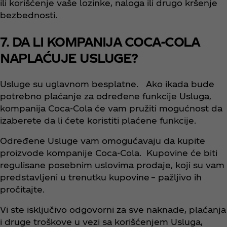
ili korišćenje vaše lozinke, naloga ili drugo kršenje
bezbednosti.
7. DA LI KOMPANIJA COCA-COLA
NAPLAĆUJE USLUGE?
Usluge su uglavnom besplatne. Ako ikada bude
potrebno plaćanje za određene funkcije Usluga,
kompanija Coca‑Cola će vam pružiti mogućnost da
izaberete da li ćete koristiti plaćene funkcije.
Određene Usluge vam omogućavaju da kupite
proizvode kompanije Coca‑Cola. Kupovine će biti
regulisane posebnim uslovima prodaje, koji su vam
predstavljeni u trenutku kupovine – pažljivo ih
pročitajte.
Vi ste isključivo odgovorni za sve naknade, plaćanja
i druge troškove u vezi sa korišćenjem Usluga,