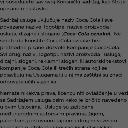
vi posedujete sav svoj Korisnički sadržaj, kao što je
opisano u nastavku.
Sadržaj usluga uključuje naziv Coca‑Cola i sve
povezane nazive, logotipe, nazive proizvoda i
usluga, dizajne i slogane (
Coca‑Cola oznake
). Ne
smete da koristite Coca‑Cola oznake bez
prethodne pisane dozvole kompanije Coca‑Cola.
Svi drugi nazivi, logotipi, nazivi proizvoda i usluga,
dizajni, slogani, reklamni slogani ili autorski tekstovi
kompanije Coca‑Cola ili trećih strana koji se
pojavljuju na Uslugama ili u njima zaštitni su znaci
odgovarajućih vlasnika.
Nemate nikakva prava, licencu niti ovlašćenje u vezi
sa Sadržajem usluga osim kako je izričito navedeno
u ovim Uslovima. Usluge su zaštićene
međunarodnim autorskim pravima, žigom,
patentom, poslovnom tajnom i drugim važećim
zakonima o intelektualnoj svojini ili vlasničkim