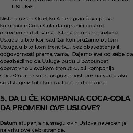
USLUGE.
Ništa u ovom Odeljku 4 ne ograničava pravo
kompanije Coca‑Cola da ograniči pristup
određenim delovima Usluga odnosno prekine
Usluge ili bilo koji sadržaj koji pružamo putem
Usluga u bilo kom trenutku, bez obaveštenja ili
odgovornosti prema vama. Dajemo sve od sebe da
obezbedimo da Usluge budu u potpunosti
operativne u svakom trenutku, ali kompanija
Coca‑Cola ne snosi odgovornost prema vama ako
su Usluge iz bilo kog razloga nedostupne
5. DA LI ĆE KOMPANIJA COCA-COLA
DA PROMENI OVE USLOVE?
Datum stupanja na snagu ovih Uslova naveden je
na vrhu ove veb-stranice.