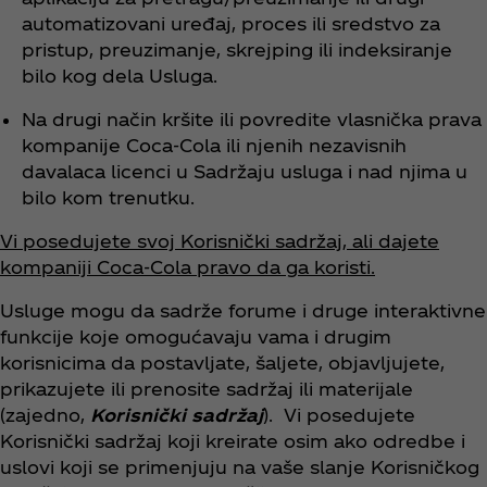
automatizovani uređaj, proces ili sredstvo za
pristup, preuzimanje, skrejping ili indeksiranje
bilo kog dela Usluga.
Na drugi način kršite ili povredite vlasnička prava
kompanije Coca‑Cola ili njenih nezavisnih
davalaca licenci u Sadržaju usluga i nad njima u
bilo kom trenutku.
Vi posedujete svoj Korisnički sadržaj, ali dajete
kompaniji Coca‑Cola pravo da ga koristi.
Usluge mogu da sadrže forume i druge interaktivne
funkcije koje omogućavaju vama i drugim
korisnicima da postavljate, šaljete, objavljujete,
prikazujete ili prenosite sadržaj ili materijale
(zajedno,
Korisnički sadržaj
). Vi posedujete
Korisnički sadržaj koji kreirate osim ako odredbe i
uslovi koji se primenjuju na vaše slanje Korisničkog