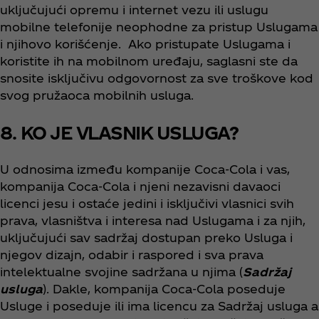
uključujući opremu i internet vezu ili uslugu
mobilne telefonije neophodne za pristup Uslugama
i njihovo korišćenje. Ako pristupate Uslugama i
koristite ih na mobilnom uređaju, saglasni ste da
snosite isključivu odgovornost za sve troškove kod
svog pružaoca mobilnih usluga.
8. KO JE VLASNIK USLUGA?
U odnosima između kompanije Coca‑Cola i vas,
kompanija Coca‑Cola i njeni nezavisni davaoci
licenci jesu i ostaće jedini i isključivi vlasnici svih
prava, vlasništva i interesa nad Uslugama i za njih,
uključujući sav sadržaj dostupan preko Usluga i
njegov dizajn, odabir i raspored i sva prava
intelektualne svojine sadržana u njima (
Sadržaj
usluga
). Dakle, kompanija Coca‑Cola poseduje
Usluge i poseduje ili ima licencu za Sadržaj usluga a