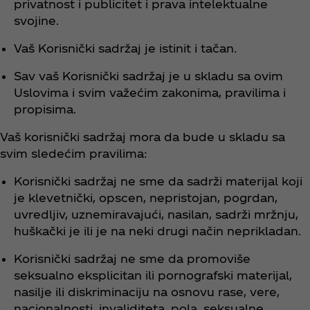
privatnost i publicitet i prava intelektualne
svojine.
Vaš Korisnički sadržaj je istinit i tačan.
Sav vaš Korisnički sadržaj je u skladu sa ovim
Uslovima i svim važećim zakonima, pravilima i
propisima.
Vaš korisnički sadržaj mora da bude u skladu sa
svim sledećim pravilima:
Korisnički sadržaj ne sme da sadrži materijal koji
je klevetnički, opscen, nepristojan, pogrdan,
uvredljiv, uznemiravajući, nasilan, sadrži mržnju,
huškački je ili je na neki drugi način neprikladan.
Korisnički sadržaj ne sme da promoviše
seksualno eksplicitan ili pornografski materijal,
nasilje ili diskriminaciju na osnovu rase, vere,
nacionalnosti, invaliditeta, pola, seksualne