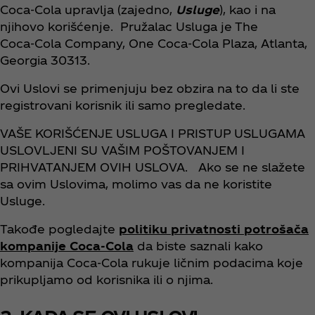
Coca‑Cola upravlja (zajedno,
Usluge
), kao i na
njihovo korišćenje. Pružalac Usluga je The
Coca‑Cola Company, One Coca‑Cola Plaza, Atlanta,
Georgia 30313.
Ovi Uslovi se primenjuju bez obzira na to da li ste
registrovani korisnik ili samo pregledate.
VAŠE KORIŠĆENJE USLUGA I PRISTUP USLUGAMA
USLOVLJENI SU VAŠIM POŠTOVANJEM I
PRIHVATANJEM OVIH USLOVA. Ako se ne slažete
sa ovim Uslovima, molimo vas da ne koristite
Usluge.
Takođe pogledajte
politiku privatnosti potrošača
kompanije Coca‑Cola
da biste saznali kako
kompanija Coca‑Cola rukuje ličnim podacima koje
prikupljamo od korisnika ili o njima.