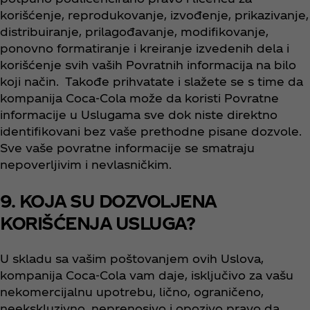
korišćenje, reprodukovanje, izvođenje, prikazivanje,
distribuiranje, prilagođavanje, modifikovanje,
ponovno formatiranje i kreiranje izvedenih dela i
korišćenje svih vaših Povratnih informacija na bilo
koji način. Takođe prihvatate i slažete se s time da
kompanija Coca‑Cola može da koristi Povratne
informacije u Uslugama sve dok niste direktno
identifikovani bez vaše prethodne pisane dozvole.
Sve vaše povratne informacije se smatraju
nepoverljivim i nevlasničkim.
9. KOJA SU DOZVOLJENA
KORIŠĆENJA USLUGA?
U skladu sa vašim poštovanjem ovih Uslova,
kompanija Coca‑Cola vam daje, isključivo za vašu
nekomercijalnu upotrebu, lično, ograničeno,
neekskluzivno, neprenosivo i opozivo pravo da