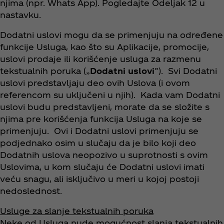
njima (npr. Whats App). Pogledajte Odeljak 12 u
nastavku.
Dodatni uslovi mogu da se primenjuju na određene
funkcije Usluga, kao što su Aplikacije, promocije,
uslovi prodaje ili korišćenje usluga za razmenu
tekstualnih poruka („
Dodatni uslovi
”). Svi Dodatni
uslovi predstavljaju deo ovih Uslova (i ovom
referencom su uključeni u njih). Kada vam Dodatni
uslovi budu predstavljeni, morate da se složite s
njima pre korišćenja funkcija Usluga na koje se
primenjuju. Ovi i Dodatni uslovi primenjuju se
podjednako osim u slučaju da je bilo koji deo
Dodatnih uslova neopozivo u suprotnosti s ovim
Uslovima, u kom slučaju će Dodatni uslovi imati
veću snagu, ali isključivo u meri u kojoj postoji
nedoslednost.
Usluge za slanje tekstualnih poruka
Neke od Usluga nude mogućnost slanja tekstualnih