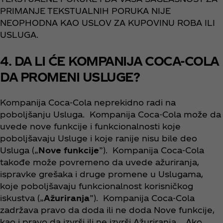
PRIMANJE TEKSTUALNIH PORUKA NIJE
NEOPHODNA KAO USLOV ZA KUPOVINU ROBA ILI
USLUGA.
4. DA LI ĆE KOMPANIJA COCA-COLA
DA PROMENI USLUGE?
Kompanija Coca‑Cola neprekidno radi na
poboljšanju Usluga. Kompanija Coca‑Cola može da
uvede nove funkcije i funkcionalnosti koje
poboljšavaju Usluge i koje ranije nisu bile deo
Usluga („
Nove funkcije
”). Kompanija Coca‑Cola
takođe može povremeno da uvede ažuriranja,
ispravke grešaka i druge promene u Uslugama,
koje poboljšavaju funkcionalnost korisničkog
iskustva („
Ažuriranja
”). Kompanija Coca‑Cola
zadržava pravo da doda ili ne doda Nove funkcije,
kao i pravo da izvrši ili ne izvrši Ažuriranja. Ako