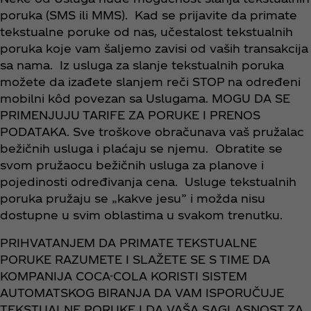
poruka (SMS ili MMS). Kad se prijavite da primate
tekstualne poruke od nas, učestalost tekstualnih
poruka koje vam šaljemo zavisi od vaših transakcija
sa nama. Iz usluga za slanje tekstualnih poruka
možete da izađete slanjem reči STOP na određeni
mobilni kôd povezan sa Uslugama. MOGU DA SE
PRIMENJUJU TARIFE ZA PORUKE I PRENOS
PODATAKA. Sve troškove obračunava vaš pružalac
bežičnih usluga i plaćaju se njemu. Obratite se
svom pružaocu bežičnih usluga za planove i
pojedinosti određivanja cena. Usluge tekstualnih
poruka pružaju se „kakve jesu” i možda nisu
dostupne u svim oblastima u svakom trenutku.
PRIHVATANJEM DA PRIMATE TEKSTUALNE
PORUKE RAZUMETE I SLAŽETE SE S TIME DA
KOMPANIJA COCA-COLA KORISTI SISTEM
AUTOMATSKOG BIRANJA DA VAM ISPORUČUJE
TEKSTUALNE PORUKE I DA VAŠA SAGLASNOST ZA