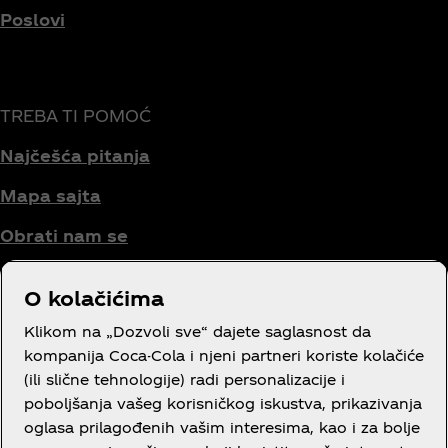
Poslovi
TREBA TI POMOĆ
Najčešća pitanja
Mapa sajta
Obrati nam se
O kolačićima
Uslovi korišćenja
Klikom na „Dozvoli sve“ dajete saglasnost da
kompanija Coca-Cola i njeni partneri koriste kolačiće
Obaveštenje o privatnosti potrošača
(ili slične tehnologije) radi personalizacije i
poboljšanja vašeg korisničkog iskustva, prikazivanja
Podešavanja kolačića
oglasa prilagođenih vašim interesima, kao i za bolje