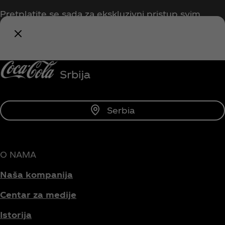
Pretplatite se sada za ekskluzivni pristup svim
Coca‑Cola sadržajima!
Budi obavešten/na
Serbia
O NAMA
Naša kompanija
Centar za medije
Istorija