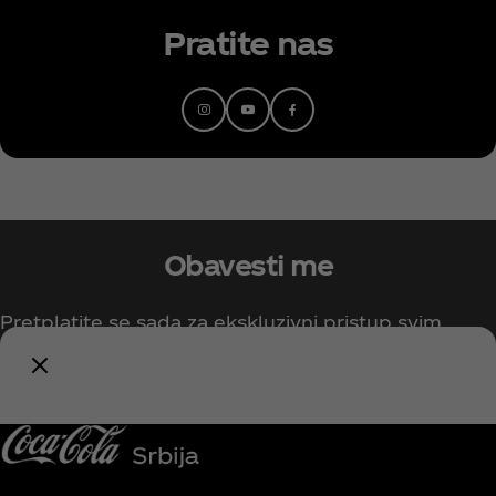
Pratite nas
Obavesti me
Pretplatite se sada za ekskluzivni pristup svim
Coca‑Cola sadržajima!
Budi obavešten/na