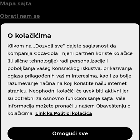
Mapa sajta
Obrati nam se
O kolačićima
Uslovi korišćenja
Klikom na „Dozvoli sve“ dajete saglasnost da
kompanija Coca-Cola i njeni partneri koriste kolačiće
Obaveštenje o privatnosti potrošača
(ili slične tehnologije) radi personalizacije i
poboljšanja vašeg korisničkog iskustva, prikazivanja
Podešavanja kolačića
oglasa prilagođenih vašim interesima, kao i za bolje
Obaveštenje o kolačićima
razumevanje načina na koji koristite našu internet
stranicu. Neophodni kolačići će uvek biti aktivni jer
Izjava o dostupnosti
su potrebni za osnovno funkcionisanje sajta. Više
informacija možete pronaći u našem Obaveštenju o
kolačićima.
Link ka Politici kolačića
Facebook
Instagram
Youtube
Omogući sve