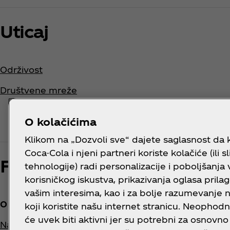
Uticaj
Održivost
Društvene mreže
O kolačićima
Klikom na „Dozvoli sve“ dajete saglasnost da
Coca-Cola i njeni partneri koriste kolačiće (ili s
Footer
tehnologije) radi personalizacije i poboljšanja
korisničkog iskustva, prikazivanja oglasa prila
vašim interesima, kao i za bolje razumevanje 
O nama
Treba t
koji koristite našu internet stranicu. Neophodni
će uvek biti aktivni jer su potrebni za osnovno
Naša kompanija
Najčešća