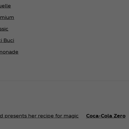
elle
emium
ssic
i Buci
emonade
id presents her recipe for magic
Coca‑Cola Zero