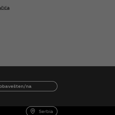
čića
 obavešten/na
Serbia