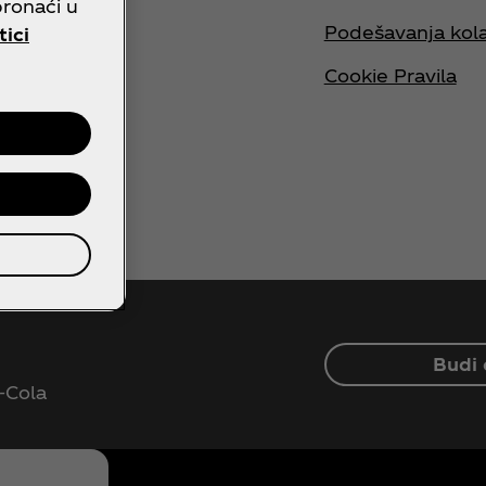
pronaći u
jta
Podešavanja kola
tici
nam se
Cookie Pravila
Budi
‑Cola