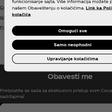
funkcionisanje sajta. Više informacija možete 
Centar za medije
Mapa sa
našem Obaveštenju o kolačićima.
Link ka Poli
kolačića
Istorija
Obrati 
Poslovi
Omogući sve
Samo neophodni
Upravljanje kolačićima
Obavesti me
Pretplatite se sada za ekskluzivni pristup svim Coca
sadržajima!