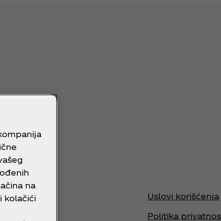
 kompanija
lične
 vašeg
gođenih
načina na
i pomoć?
Uslovi korišćenja
 kolačići
 pitanja
Politika privatnos