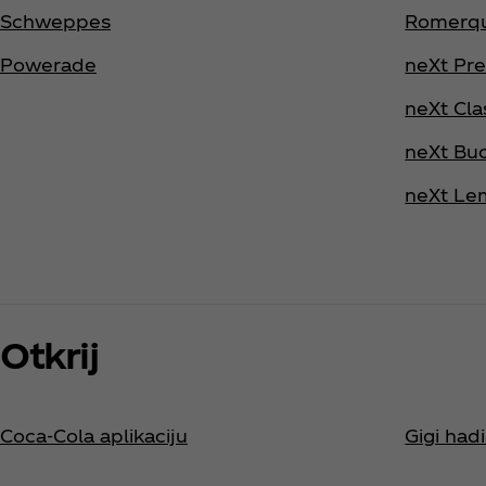
Schweppes
Romerqu
Powerade
neXt Pr
neXt Cla
neXt Buc
neXt L
Otkrij
Coca‑Cola aplikaciju
Gigi had