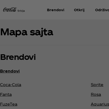
Brendovi
Otkrij
Održiv
Mapa sajta
Brendovi
Brendovi
Coca‑Cola
Sprite
Fanta
Rosa
FuzeTea
Aquariu