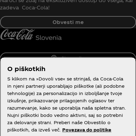
Naroči se zdaj na ekskluziven dostop do vsega, kar
zadeva Coca‑Cola!
Obvesti me
Slovenija
O piškotkih
S klikom na »Dovoli vse« se strinjaš, da Coca-Cola
in njeni partnerji uporabljajo piškotke (ali podobne
Več o nas
tehnologije) za personalizacijo in izboljšanje tvoje
izkušnje, prikazovanje prilagojenih oglasov ter
razumevanje, kako se uporablja naša spletna stran.
Nujni piškotki bodo vedno aktivni, saj so potrebni
za delovanje strani. Preberi naše Obvestilo o
Neobvezna pravna vsebina
piškotkih, da izveš več.
Povezava do politike