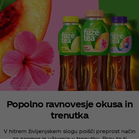
Popolno ravnovesje okusa in
trenutka
V hitrem življenjskem slogu poišči preprost način
za premor in uživanje v trenutku. Prav to ti