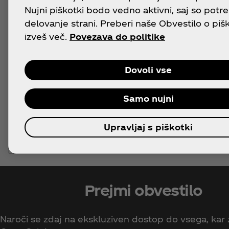
Nujni piškotki bodo vedno aktivni, saj so potre
delovanje strani. Preberi naše Obvestilo o pišk
izveš več.
Povezava do politike
Dovoli vse
Samo nujni
Upravljaj s piškotki
Prejmi obvestilo
Naroči se zdaj na ekskluziven dostop do vsega, ka