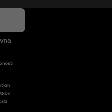
avna
bnosti
otkih
otkov
osti