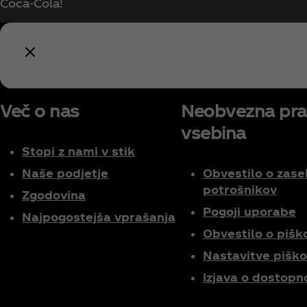
Coca‑Cola!
Več o nas
Neobvezna pr
vsebina
Stopi z nami v stik
Naše podjetje
Obvestilo o zase
potrošnikov
Zgodovina
Pogoji uporabe
Najpogostejša vprašanja
Obvestilo o pišk
Nastavitve pišk
Izjava o dostopn