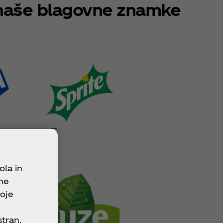
 naše blagovne znamke
ola in
bne
voje
tran.