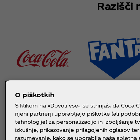
Razišči
O piškotkih
S klikom na »Dovoli vse« se strinjaš, da Coca-C
njeni partnerji uporabljajo piškotke (ali podo
tehnologije) za personalizacijo in izboljšanje t
izkušnje, prikazovanje prilagojenih oglasov ter
razumevanje, kako se uporablja naša spletna s