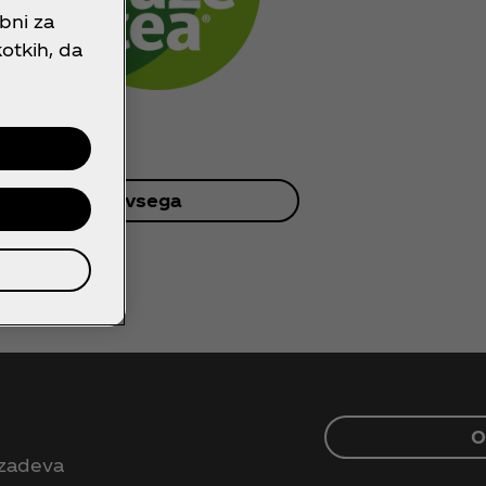
bni za
otkih, da
Ogled vsega
O
r zadeva