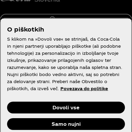
Slovenija
O piškotkih
S klikom na »Dovoli vse« se strinjaš, da Coca-Cola
in njeni partnerji uporabljajo piškotke (ali podobne
Več o nas
tehnologije) za personalizacijo in izboljšanje tvoje
izkušnje, prikazovanje prilagojenih oglasov ter
razumevanje, kako se uporablja naša spletna stran.
Nujni piškotki bodo vedno aktivni, saj so potrebni
za delovanje strani. Preberi naše Obvestilo o
Neobvezna pravna vsebina
piškotkih, da izveš več.
Povezava do politike
Dovoli vse
Facebook
Instagram
Youtube
Samo nujni