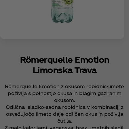
Römerquelle Emotion
Limonska Trava
Römerquelle Emotion z okusom robidnic-limete
poživlja s polnostjo okusa in blagim gaziranim
okusom.
Odlična sladko-sadna robidnica v kombinaciji z
osvežujočo limeto daje odličen okus in poživlja
čutila.
Z malo kalorijami, veganska, brez umetnih sladil.