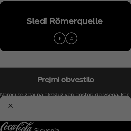
Sledi
Römerquelle
Prejmi obvestilo
Naroči se zdaj na ekskluziven dostop do vsega, kar
zadeva Coca‑Cola!
Obvesti me