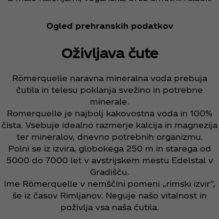
Ogled prehranskih podatkov
Oživljava čute
Römerquelle naravna mineralna voda prebuja
čutila in telesu poklanja svežino in potrebne
minerale.
Romerquelle je najbolj kakovostna voda in 100%
čista. Vsebuje idealno razmerje kalcija in magnezija
ter mineralov, dnevno potrebnih organizmu.
Polni se iz izvira, globokega 250 m in starega od
5000 do 7000 let v avstrijskem mestu Edelstal v
Gradišču.
Ime Römerquelle v nemščini pomeni „rimski izvir”,
še iz časov Rimljanov. Neguje našo vitalnost in
poživlja vsa naša čutila.