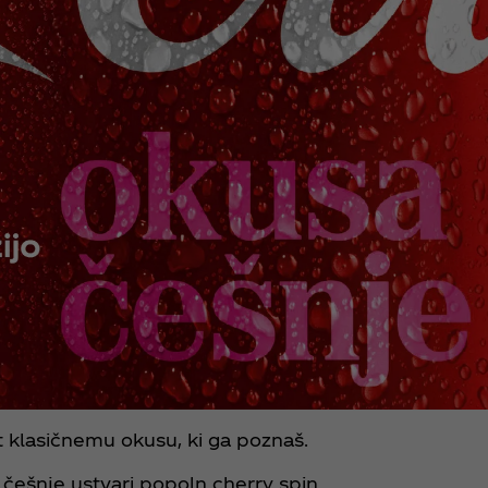
 klasičnemu okusu, ki ga poznaš.
češnje ustvari popoln cherry spin