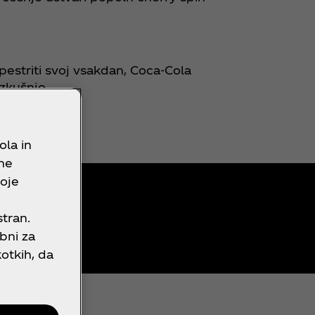
.
opestriti svoj vsakdan, Coca‑Cola
izkušnjo.
 cherry spin.
ola in
bne
voje
tran.
bni za
otkih, da