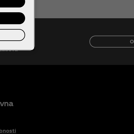
O
r zadeva
avna
bnosti