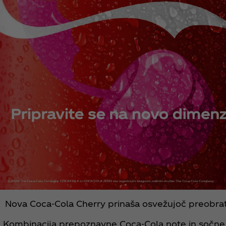
Nova Coca‑Cola Cherry prinaša osvežujoč preobrat
Kombinacija prepoznavne Coca‑Cola note in sočne 