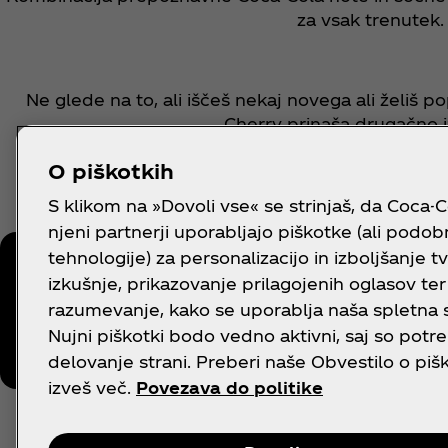
za vsak trenutek
Ne glede na to, ali iščeš nekaj novega ali želiš p
Cherry prinaša drugačno 
O piškotkih
Zavrti nov okus in odkrij svoj
S klikom na »Dovoli vse« se strinjaš, da Coca-C
njeni partnerji uporabljajo piškotke (ali podo
tehnologije) za personalizacijo in izboljšanje t
izkušnje, prikazovanje prilagojenih oglasov ter
Sledi Coca‑Cola
razumevanje, kako se uporablja naša spletna s
Nujni piškotki bodo vedno aktivni, saj so potre
delovanje strani. Preberi naše Obvestilo o pišk
izveš več.
Povezava do politike