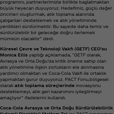
programını, partnerlerimizle birlikte başlatmaktan
büyük heyecan duyuyoruz. Hedefimiz, güçlü değer
zincirleri oluşturmak, atık toplama alanında
çalışanları desteklemek ve atık yönetiminde
yenilikleri sürdürmektir. Bu sayede daha temiz ve
sürdürülebilir bir geleceğe doğru ilerlemek
mümkün olacaktır” dedi.
Küresel Çevre ve Teknoloji Vakfı (GETF) CEO'su
Monica Ellis
yaptığı açıklamada, "GETF olarak,
Avrasya ve Orta Doğu'da kritik öneme sahip olan
atık yönetimine ilişkin zorlukların ele alınmasına
yardımcı olmaktan ve Coca‑Cola Vakfı ile ortaklık
yapmaktan gurur duyuyoruz. PACT Fonu,bölgesel
olarak
atık toplama süreçlerinde
inovasyonu
desteklemeyi, atık geri kazanımını iyileştirmeyi
amaçlıyor” ifadelerini kullandı.
Coca‑Cola Avrasya ve Orta Doğu Sürdürülebilirlik
Kıdemli Direktörü Meltem Tol
ise PACT programını