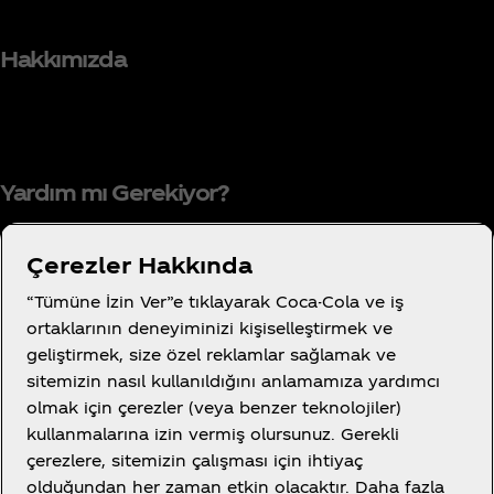
Hakkımızda
Yardım mı Gerekiyor?
Çerezler Hakkında
“Tümüne İzin Ver”e tıklayarak Coca-Cola ve iş
Kullanım Koşulları
ortaklarının deneyiminizi kişiselleştirmek ve
Tüketici Gizlilik Bildirimi
geliştirmek, size özel reklamlar sağlamak ve
Tanımlama Bilgisi Ayarları
sitemizin nasıl kullanıldığını anlamamıza yardımcı
olmak için çerezler (veya benzer teknolojiler)
Çerez Bildirimi
kullanmalarına izin vermiş olursunuz. Gerekli
Bilgi Toplumu Hizmetleri
çerezlere, sitemizin çalışması için ihtiyaç
olduğundan her zaman etkin olacaktır. Daha fazla