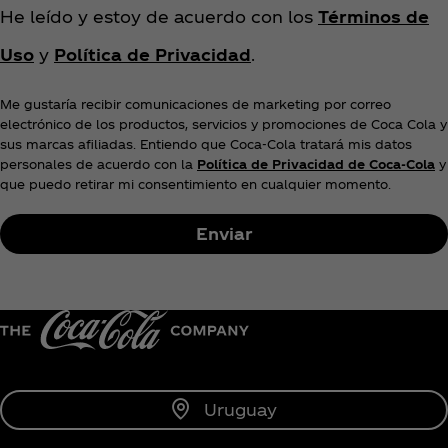
T
He leído y estoy de acuerdo con los
Términos de
e
Uso
y
Política de Privacidad
.
r
m
s
Me gustaría recibir comunicaciones de marketing por correo
electrónico de los productos, servicios y promociones de Coca Cola y
A
sus marcas afiliadas. Entiendo que Coca‑Cola tratará mis datos
n
personales de acuerdo con la
Política de Privacidad de Coca‑Cola
y
d
que puedo retirar mi consentimiento en cualquier momento.
C
o
Enviar
n
d
i
t
i
o
n
Uruguay
s