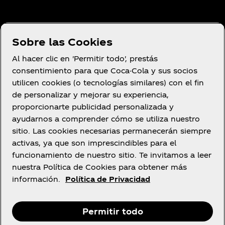
Sobre Nosotros
Sobre las Cookies
Al hacer clic en 'Permitir todo', prestás
consentimiento para que Coca-Cola y sus socios
utilicen cookies (o tecnologías similares) con el fin
¿Necesitas ayuda?
de personalizar y mejorar su experiencia,
proporcionarte publicidad personalizada y
ayudarnos a comprender cómo se utiliza nuestro
sitio. Las cookies necesarias permanecerán siempre
activas, ya que son imprescindibles para el
Legal
funcionamiento de nuestro sitio. Te invitamos a leer
nuestra Política de Cookies para obtener más
información.
Política de Privacidad
Facebook
LinkedIn
Instagram
Youtube
R
Permitir todo