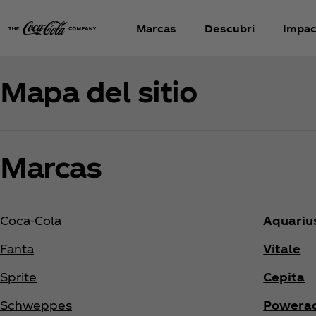
Marcas
Descubr
í
Impac
Mapa del sitio
Marcas
Coca‑Cola
Aquariu
Fanta
Vitale
Sprite
Cepita
Schweppes
Powera