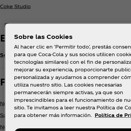
Coke Studio
Explora otro país o región
Sobre las Cookies
Al hacer clic en 'Permitir todo', prestás conse
para que Coca-Cola y sus socios utilicen cooki
Seleccionar País
tecnologías similares) con el fin de personaliza
mejorar su experiencia, proporcionarte publi
personalizada y ayudarnos a comprender có
Pie de página
utiliza nuestro sitio. Las cookies necesarias
permanecerán siempre activas, ya que son
imprescindibles para el funcionamiento de nu
Nuestra Compañía
Pregunt
sitio. Te invitamos a leer nuestra Política de C
Sala de Prensa
Contáct
para obtener más información.
Política de P
Nuestra historia