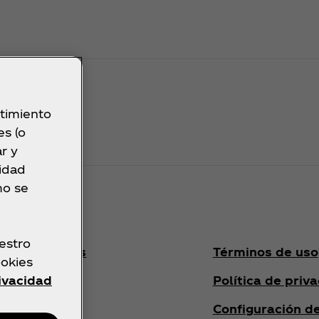
ntimiento
es (o
r y
cidad
mo se
estro
as frecuentes
Términos de uso
ookies
anos
Política de priv
rivacidad
Configuración d