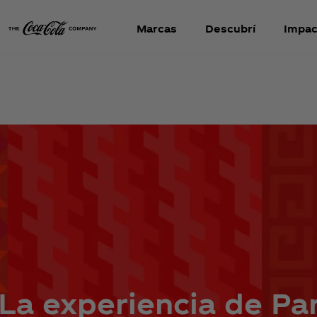
Marcas
Descubr
í
Impac
¡La experiencia de Pa