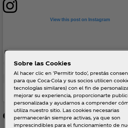
View this post on Instagram
Sobre las Cookies
Al hacer clic en 'Permitir todo', prestás conse
para que Coca-Cola y sus socios utilicen cooki
tecnologías similares) con el fin de personaliza
A post shared by Coca‑Cola (@cocacola)
mejorar su experiencia, proporcionarte publi
personalizada y ayudarnos a comprender có
utiliza nuestro sitio. Las cookies necesarias
Otras actividades que n
permanecerán siempre activas, ya que son
imprescindibles para el funcionamiento de nu