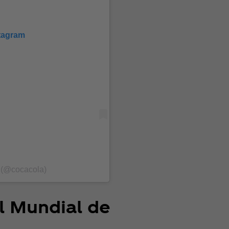
stagram
 (@cocacola)
l Mundial de