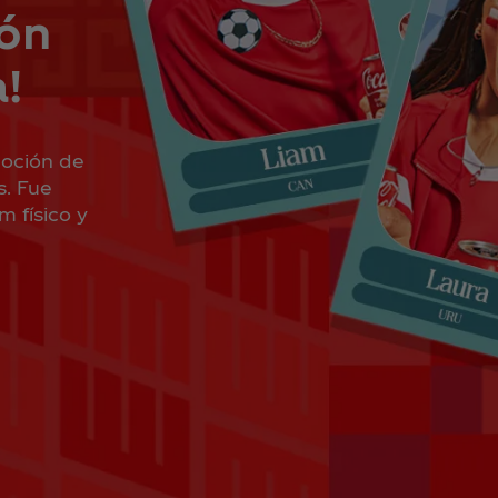
ión
!
moción de
s. Fue
m físico y