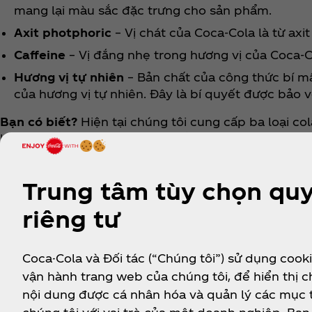
mang lại màu sắc đặc trưng cho sản phẩm.
Axit photphoric
– Vị chát của Coca‑Cola là từ axi
Caffeine
– Vị đắng nhẹ trong hương vị của Coca‑C
Hương vị tự nhiên
– Bản chất của công thức bí mậ
của hương vị tự nhiên. Đây là bí quyết được bảo 
Bạn có biết?
Hiện tại chúng tôi cung cấp ba loại co
là sản phẩm đặc trưng và là biểu tượng của chúng tô
mùi vị giống như Coca‑Cola truyền thống nhưng khô
chứa đường và calo
Trung tâm tùy chọn qu
Tìm hiểu xem cách chúng tôi giảm lượng đường tro
riêng tư
Coca-Cola và Đối tác (“Chúng tôi”) sử dụng cook
vận hành trang web của chúng tôi, để hiển thị 
nội dung được cá nhân hóa và quản lý các mục 