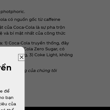
t photphoric.
ola có nguồn gốc từ caffeine
t của Coca‑Cola là sự pha trộn
vệ và bí mật nhất của công thức
la: 1) Coca‑Cola truyền thống, đây
i, 2) Coca‑Cola Zero Sugar, có
ng có đường, 3) Coke Light, không
yền
ng thức uống của chúng tôi
ie để
cho bạn
tiêu của