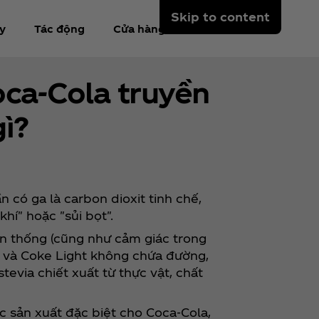
Skip to content
y
Tác động
Cửa hàng
ca‑Cola truyền
gì?
 có ga là carbon dioxit tinh chế,
hí" hoặc "sủi bọt".
n thống (cũng như cảm giác trong
r và Coke Light không chứa đường,
tevia chiết xuất từ thực vật, chất
ợc sản xuất đặc biệt cho Coca‑Cola,