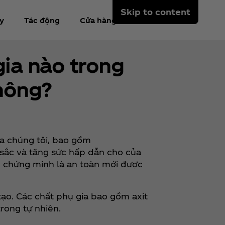
Skip to content
y
Tác động
Cửa hàng
gia nào trong
hông?
a chúng tôi, bao gồm
 sắc và tăng sức hấp dẫn cho của
c chứng minh là an toàn mới được
tạo. Các chất phụ gia bao gồm axit
trong tự nhiên.