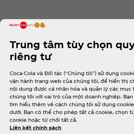
Trung tâm tùy chọn qu
riêng tư
Về chúng tôi
Cần trợ giúp?
P
Coca-Cola và Đối tác (“Chúng tôi”) sử dụng cook
vận hành trang web của chúng tôi, để hiển thị 
nội dung được cá nhân hóa và quản lý các mục 
Our Company
Câu Hỏi Thường Gặp
chúng tôi với vai trò của một doanh nghiệp. Bạn
Thông Tin
Bản đồ trang
tìm hiểu thêm về cách chúng tôi sử dụng cooki
Lịch sử
Thông Tin Liên Hệ
dưới. Bạn có thể cho phép tất cả cookie, chọn t
Careers
cookie hoặc từ chối tất cả.
Liên kết chính sách