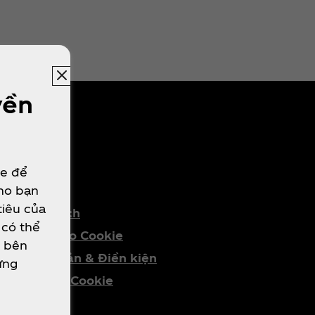
yền
HÁP LÝ
ie để
cho bạn
tiêu của
Chính Sách
 có thể
Thông báo Cookie
e bên
Điều khoản & Điền kiện
ừng
Thiết lập Cookie