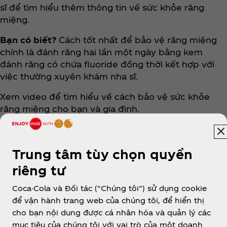
sĩ để tìm hiểu thêm thông tin về sức khỏe răng
miệng.
Bạn có biết?
Cách tốt nhất để bảo vệ răng miệng
chính là đánh răng hai lần một ngày bằng kem
đánh răng có chứa fluoride đồng thời kết hợp với
việc thường xuyên khám nha sĩ.
Xem video để tìm hiểu về cách bảo vệ sức khỏe
răng miệng cho bạn và gia đình.
Trung tâm tùy chọn quyền
riêng tư
Coca-Cola và Đối tác (“Chúng tôi”) sử dụng cookie
để vận hành trang web của chúng tôi, để hiển thị
Vietnam
cho bạn nội dung được cá nhân hóa và quản lý các
mục tiêu của chúng tôi với vai trò của một doanh