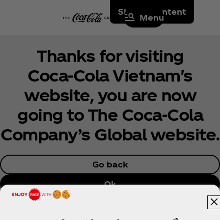
Skip to content
Menu
Thanks for visiting
Coca‑Cola Vietnam's
website, you are now
going to The Coca‑Cola
Company’s Global website.
Go back
Ok