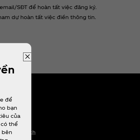
email/SĐT để hoàn tất việc đăng ký.
tham dự hoàn tất việc điền thông tin.
yền
ie để
cho bạn
HÁP LÝ
tiêu của
 có thể
e bên
Chính Sách