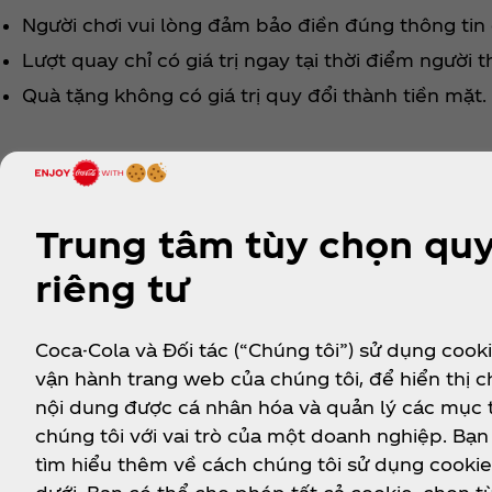
Người chơi vui lòng đảm bảo điền đúng thông tin 
Lượt quay chỉ có giá trị ngay tại thời điểm người 
Quà tặng không có giá trị quy đổi thành tiền mặt.
Trung tâm tùy chọn qu
riêng tư
Coca-Cola và Đối tác (“Chúng tôi”) sử dụng cook
vận hành trang web của chúng tôi, để hiển thị 
Về chúng tôi
Cần trợ giúp?
P
nội dung được cá nhân hóa và quản lý các mục 
chúng tôi với vai trò của một doanh nghiệp. Bạn
tìm hiểu thêm về cách chúng tôi sử dụng cooki
Our Company
Câu Hỏi Thường Gặp