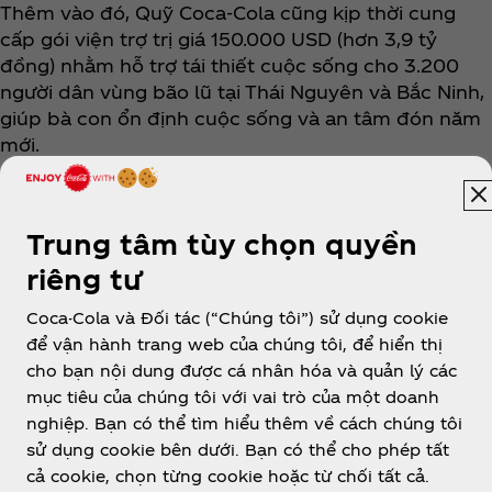
Thêm vào đó, Quỹ Coca‑Cola cũng kịp thời cung
cấp gói viện trợ trị giá 150.000 USD (hơn 3,9 tỷ
đồng) nhằm hỗ trợ tái thiết cuộc sống cho 3.200
người dân vùng bão lũ tại Thái Nguyên và Bắc Ninh,
giúp bà con ổn định cuộc sống và an tâm đón năm
mới.
Trung tâm tùy chọn quyền
riêng tư
Coca-Cola và Đối tác (“Chúng tôi”) sử dụng cookie
để vận hành trang web của chúng tôi, để hiển thị
Vietnam
cho bạn nội dung được cá nhân hóa và quản lý các
mục tiêu của chúng tôi với vai trò của một doanh
nghiệp. Bạn có thể tìm hiểu thêm về cách chúng tôi
sử dụng cookie bên dưới. Bạn có thể cho phép tất
Về chúng tôi
cả cookie, chọn từng cookie hoặc từ chối tất cả.