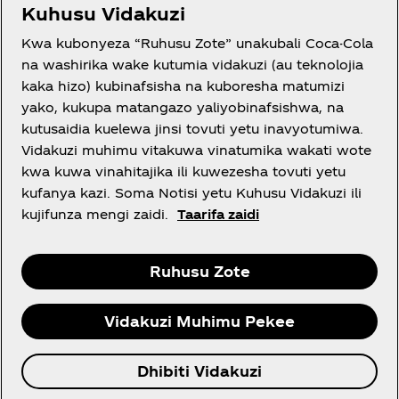
Kuhusu Vidakuzi
Kwa kubonyeza “Ruhusu Zote” unakubali Coca-Cola
JE, UNAHITAJI USAIDIZI?
na washirika wake kutumia vidakuzi (au teknolojia
kaka hizo) kubinafsisha na kuboresha matumizi
yako, kukupa matangazo yaliyobinafsishwa, na
kutusaidia kuelewa jinsi tovuti yetu inavyotumiwa.
Vidakuzi muhimu vitakuwa vinatumika wakati wote
SHERIA
kwa kuwa vinahitajika ili kuwezesha tovuti yetu
kufanya kazi. Soma Notisi yetu Kuhusu Vidakuzi ili
kujifunza mengi zaidi.
Taarifa zaidi
Facebook
Instagram
Youtube
Ruhusu Zote
Vidakuzi Muhimu Pekee
© 2026 Kampuni ya Coca‑Cola. Haki zote
Dhibiti Vidakuzi
zimehifadhiwa.