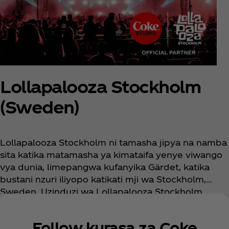
Lollapalooza Stockholm
(Sweden)
Lollapalooza Stockholm ni tamasha jipya na namba
sita katika matamasha ya kimataifa yenye viwango
vya dunia, limepangwa kufanyika Gärdet, katika
bustani nzuri iliyopo katikati mji wa Stockholm,
Sweden. Uzinduzi wa Lollapalooza Stockholm
utajumuisha majukwaa manne, Ubunifu, Sanaa na
mengine zaidi
Follow kurasa za Coke