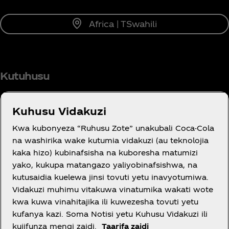
Africa | TSwahili
Kutuhusu
Kuhusu Vidakuzi
Kwa kubonyeza “Ruhusu Zote” unakubali Coca-Cola
JE, UNAHITAJI USAIDIZI?
na washirika wake kutumia vidakuzi (au teknolojia
kaka hizo) kubinafsisha na kuboresha matumizi
yako, kukupa matangazo yaliyobinafsishwa, na
kutusaidia kuelewa jinsi tovuti yetu inavyotumiwa.
Vidakuzi muhimu vitakuwa vinatumika wakati wote
SHERIA
kwa kuwa vinahitajika ili kuwezesha tovuti yetu
kufanya kazi. Soma Notisi yetu Kuhusu Vidakuzi ili
kujifunza mengi zaidi.
Taarifa zaidi