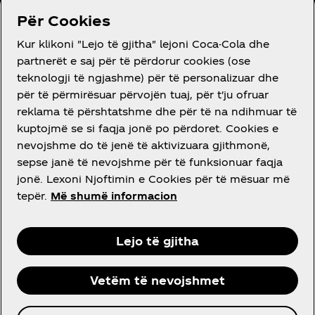
Për Cookies
Kur klikoni "Lejo të gjitha" lejoni Coca-Cola dhe
partnerët e saj për të përdorur cookies (ose
Kushtet e Përdorimit
teknologji të ngjashme) për të personalizuar dhe
Njoftimi për privatësinë për konsumatorin
për të përmirësuar përvojën tuaj, për t'ju ofruar
reklama të përshtatshme dhe për të na ndihmuar të
Parametrat e kukive
kuptojmë se si faqja jonë po përdoret. Cookies e
Deklaratë për aksesueshmërinë
nevojshme do të jenë të aktivizuara gjithmonë,
sepse janë të nevojshme për të funksionuar faqja
jonë. Lexoni Njoftimin e Cookies për të mësuar më
tepër.
Më shumë informacion
Instagram
Facebook
Lejo të gjitha
Vetëm të nevojshmet
© 2026 The Coca‑Cola Company. Të gjitha të