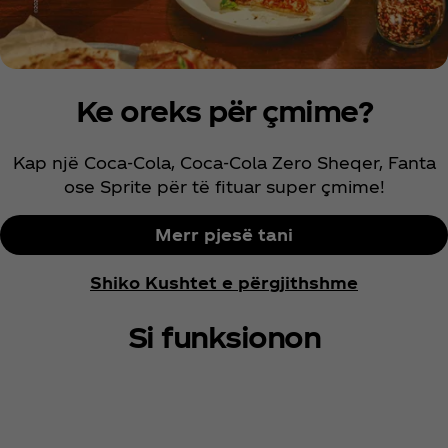
Ke oreks për çmime?
Kap një Coca‑Cola, Coca‑Cola Zero Sheqer, Fanta
ose Sprite për të fituar super çmime!
Merr pjesë tani
Shiko Kushtet e përgjithshme
Si funksionon