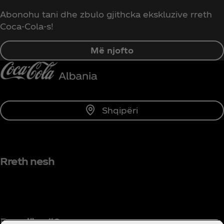
Abonohu tani dhe zbulo gjithcka ekskluzive rreth
Coca‑Cola-s!
Më njofto
Shqipëri
Rreth nesh
Do ndihmë?