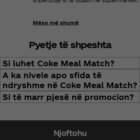
shpenzoje si të duash në supermarket!
Mëso më shumë
Pyetje të shpeshta
Si luhet Coke Meal Match?
A ka nivele apo sfida të
ndryshme në Coke Meal Match?
Si të marr pjesë në promocion?
Njoftohu