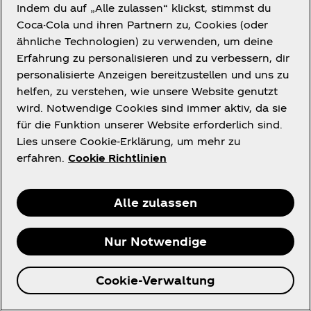
Indem du auf „Alle zulassen“ klickst, stimmst du
Wenn Sie der Ansicht sind, dass ein Benutzerinhalt
Coca-Cola und ihren Partnern zu, Cookies (oder
diese Bedingungen verletzt, benachrichtigen Sie
ähnliche Technologien) zu verwenden, um deine
uns bitte unter
https://www.coca-
Erfahrung zu personalisieren und zu verbessern, dir
colacompany.com/contact-us
, einschließlich einer
personalisierte Anzeigen bereitzustellen und uns zu
Beschreibung des spezifischen Benutzerinhalts
helfen, zu verstehen, wie unsere Website genutzt
und seines Standorts in den Diensten oder im
wird. Notwendige Cookies sind immer aktiv, da sie
Social-Media-Auftritt von Coca‑Cola. Im gesetzlich
für die Funktion unserer Website erforderlich sind.
zulässigen Ausmaß stimmen Sie zu, Coca‑Cola
Lies unsere Cookie-Erklärung, um mehr zu
schadlos zu halten von allen Ansprüchen, die von
erfahren.
Cookie Richtlinien
Dritten gegen Coca‑Cola geltend gemachten
werden, sofern sie aus oder im Zusammenhang mit
Ihren Benutzerinhalten entstehen.
Alle zulassen
Neben Benutzerinhalten können Sie sich
gelegentlich entschließen, Coca‑Cola Ideen,
Nur Notwendige
Vorschläge oder anderes Feedback über die
Dienste (
Feedback
) mitzuteilen. Wenn Sie gerne
Cookie-Verwaltung
eine Idee einsenden möchten, besuchen Sie bitte
unserer Website unter
https://www.coca-