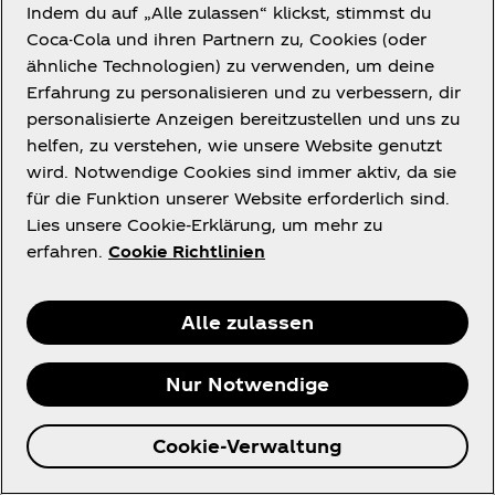
nicht garantieren, dass sie immer verfügbar,
Indem du auf „Alle zulassen“ klickst, stimmst du
aktualisiert, vollständig, korrekt oder sicher sind.
Coca-Cola und ihren Partnern zu, Cookies (oder
Die App kann Fehler und Materialien enthalten, die
ähnliche Technologien) zu verwenden, um deine
gegen diese Bedingungen verstoßen. Auch können
Erfahrung zu personalisieren und zu verbessern, dir
andere Personen die App ohne unsere
personalisierte Anzeigen bereitzustellen und uns zu
Zustimmung ändern. Wenn du derartige
helfen, zu verstehen, wie unsere Website genutzt
Änderungen siehst, kontaktiere uns bitte unter
wird. Notwendige Cookies sind immer aktiv, da sie
info@coke.at
für die Funktion unserer Website erforderlich sind.
Lies unsere Cookie-Erklärung, um mehr zu
Wir haften nicht für Schäden, die sich aus der
erfahren.
Cookie Richtlinien
Nutzung (oder Unmöglichkeit der Nutzung) der App
ergeben, einschließlich Schäden, die durch
Malware, Viren oder falsche oder unvollständige
Alle zulassen
Informationen oder Materialien verursacht werden,
es sei denn, diese Schäden sind auf Vorsatz oder
Nur Notwendige
grobe Fahrlässigkeit zurückzuführen.
Cookie-Verwaltung
12. Was ist deine Verantwortung, wenn wir verklagt