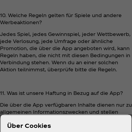
10. Welche Regeln gelten für Spiele und andere
Werbeaktionen?
Jedes Spiel, jedes Gewinnspiel, jeder Wettbewerb,
jede Verlosung, jede Umfrage oder ähnliche
Promotion, die über die App angeboten wird, kann
Regeln haben, die nicht mit diesen Bedingungen in
Verbindung stehen. Wenn du an einer solchen
Aktion teilnimmst, überprüfe bitte die Regeln.
11. Was ist unsere Haftung in Bezug auf die App?
Die über die App verfügbaren Inhalte dienen nur zu
allgemeinen Informationszwecken und stellen
keine Beratung dar. Wir versuchen, die App
Über Cookies
jederzeit funktionsfähig zu halten, können aber