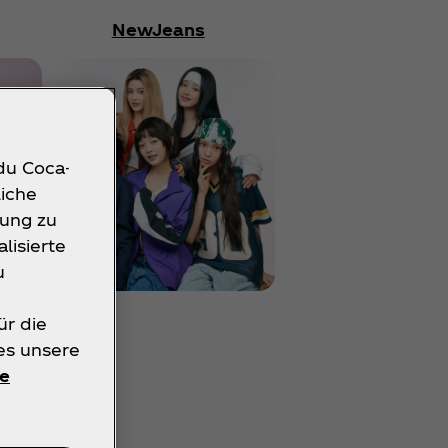
NewJeans
 du Coca-
liche
rung zu
lisierte
u
ür die
ies unsere
e