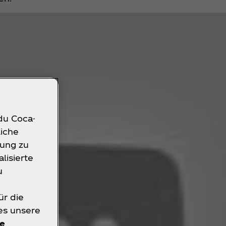
 du Coca-
liche
rung zu
lisierte
u
ür die
ies unsere
e