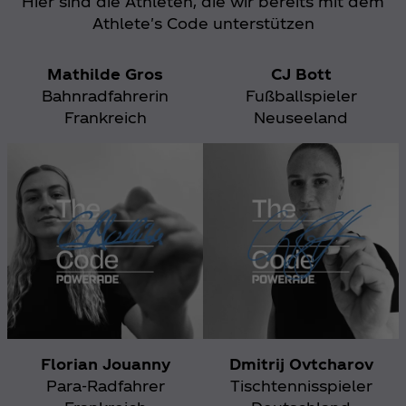
Hier sind die Athleten, die wir bereits mit dem
Athlete's Code unterstützen
Mathilde Gros
CJ Bott
Bahnradfahrerin
Fußballspieler
Frankreich
Neuseeland
Florian Jouanny
Dmitrij Ovtcharov
Para-Radfahrer
Tischtennisspieler