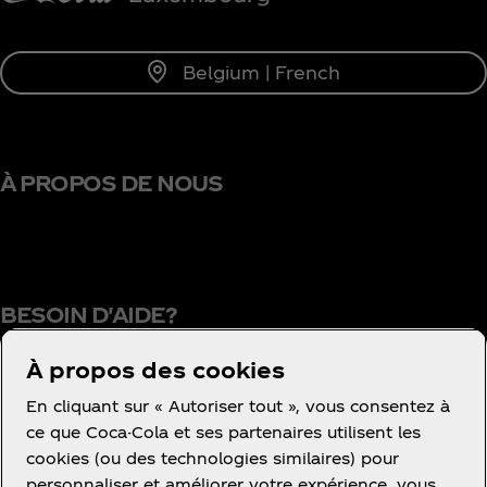
Belgium | French
À PROPOS DE NOUS
BESOIN D'AIDE?
À propos des cookies
En cliquant sur « Autoriser tout », vous consentez à
Conditions d’utilisation
ce que Coca-Cola et ses partenaires utilisent les
cookies (ou des technologies similaires) pour
Concurrence
personnaliser et améliorer votre expérience, vous