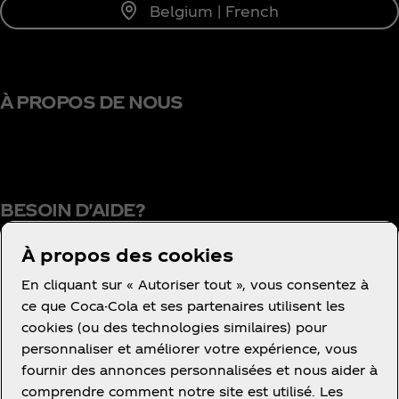
Belgium | French
À PROPOS DE NOUS
BESOIN D'AIDE?
À propos des cookies
En cliquant sur « Autoriser tout », vous consentez à
Conditions d’utilisation
ce que Coca-Cola et ses partenaires utilisent les
cookies (ou des technologies similaires) pour
Concurrence
personnaliser et améliorer votre expérience, vous
Avis de confidentialité des consommateurs
fournir des annonces personnalisées et nous aider à
Paramétrage des cookies
comprendre comment notre site est utilisé. Les