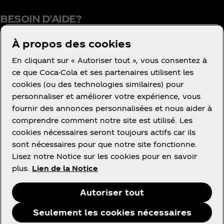
BESOIN D'AIDE?
À propos des cookies
En cliquant sur « Autoriser tout », vous consentez à
Conditions d’utilisation
ce que Coca-Cola et ses partenaires utilisent les
cookies (ou des technologies similaires) pour
Concurrence
personnaliser et améliorer votre expérience, vous
Avis de confidentialité des consommateurs
fournir des annonces personnalisées et nous aider à
Paramétrage des cookies
comprendre comment notre site est utilisé. Les
cookies nécessaires seront toujours actifs car ils
Avis relatif aux cookies
sont nécessaires pour que notre site fonctionne.
Politique d'accessibilité
Lisez notre Notice sur les cookies pour en savoir
plus.
Lien de la Notice
Autoriser tout
Facebook
Instagram
Youtube
Seulement les cookies nécessaires