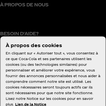
À PROPOS DE NOUS
BESOIN D'AIDE?
À propos des cookies
En cliquant sur « Autoriser tout », vous consentez à
Conditions d’utilisation
ce que Coca-Cola et ses partenaires utilisent les
cookies (ou des technologies similaires) pour
Concurrence
personnaliser et améliorer votre expérience, vous
Avis de confidentialité des consommateurs
fournir des annonces personnalisées et nous aider à
Paramétrage des cookies
comprendre comment notre site est utilisé. Les
cookies nécessaires seront toujours actifs car ils
Avis relatif aux cookies
sont nécessaires pour que notre site fonctionne.
Politique d'accessibilité
Lisez notre Notice sur les cookies pour en savoir
plus.
Lien de la Notice