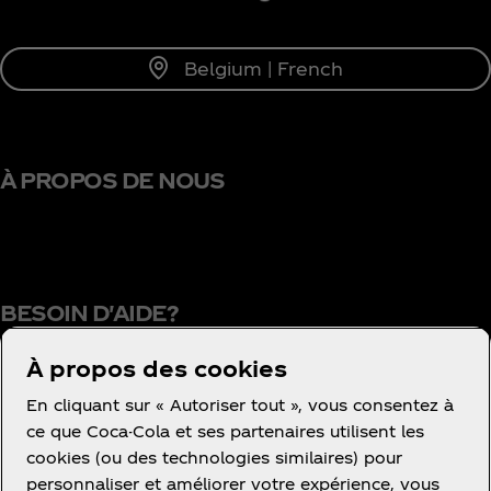
Belgium | French
À PROPOS DE NOUS
BESOIN D'AIDE?
À propos des cookies
En cliquant sur « Autoriser tout », vous consentez à
Conditions d’utilisation
ce que Coca-Cola et ses partenaires utilisent les
cookies (ou des technologies similaires) pour
Concurrence
personnaliser et améliorer votre expérience, vous