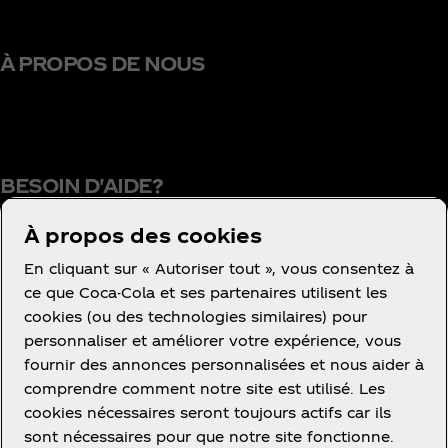
À PROPOS DE NOUS
BESOIN D'AIDE?
À propos des cookies
En cliquant sur « Autoriser tout », vous consentez à
Conditions d’utilisation
ce que Coca-Cola et ses partenaires utilisent les
cookies (ou des technologies similaires) pour
Concurrence
personnaliser et améliorer votre expérience, vous
Avis de confidentialité des consommateurs
fournir des annonces personnalisées et nous aider à
Paramétrage des cookies
comprendre comment notre site est utilisé. Les
cookies nécessaires seront toujours actifs car ils
Avis relatif aux cookies
sont nécessaires pour que notre site fonctionne.