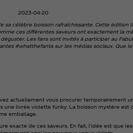
2023-04-20
sa célèbre boisson rafraîchissante. Cette édition li
 Comme ces différentes saveurs ont exactement la 
 déguster. Les fans sont invités à participer au Fabu
tantes #whatthefanta sur les médias sociaux. Que le
ouvez actuellement vous procurer temporairement un
une livrée violette funky. La boisson mystère est d
ême emballage.
ture exacte de ces saveurs. En fait, l'idée est que le
émasquant ainsi les nouveaux venus violets.