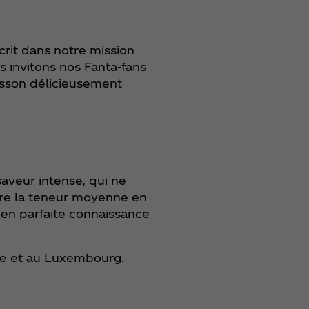
rit dans notre mission
 invitons nos Fanta-fans
isson délicieusement
saveur intense, qui ne
ore la teneur moyenne en
 en parfaite connaissance
que et au Luxembourg.