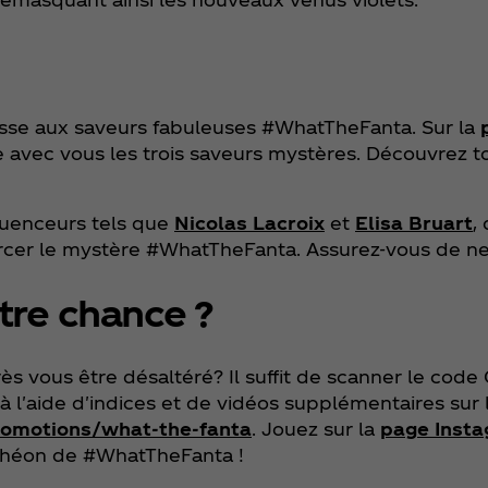
chasse aux saveurs fabuleuses #WhatTheFanta. Sur la
he avec vous les trois saveurs mystères. Découvrez t
fluenceurs tels que
Nicolas Lacroix
et
Elisa Bruart
,
 percer le mystère #WhatTheFanta. Assurez-vous de n
tre chance ?
près vous être désaltéré? Il suffit de scanner le code
on à l'aide d'indices et de vidéos supplémentaires sur
romotions/what-the-fanta
. Jouez sur la
page Insta
nthéon de #WhatTheFanta !