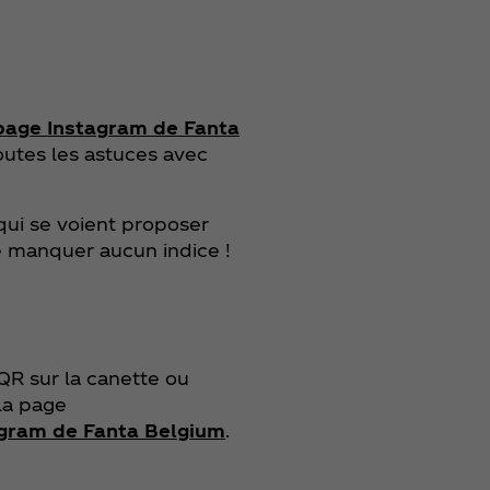
page Instagram de Fanta
outes les astuces avec
 qui se voient proposer
e manquer aucun indice !
 QR sur la canette ou
 la page
gram de Fanta Belgium
.