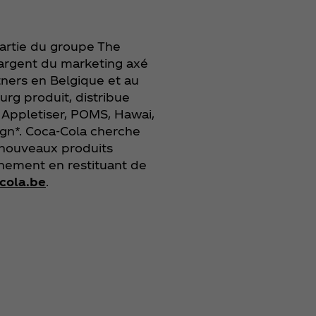
artie du groupe The
hargent du marketing axé
ners en Belgique et au
rg produit, distribue
, Appletiser, POMS, Hawai,
ign*. Coca‑Cola cherche
e nouveaux produits
onnement en restituant de
-cola.be
.