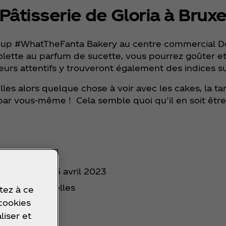
 Pâtisserie de Gloria à Bruxe
op-up #WhatTheFanta Bakery au centre commercial Doc
 violette au parfum de sucette, vous pourrez goûter 
teurs attentifs y trouveront également des indices 
les alors quelque chose à voir avec les cakes, la ta
e par vous-même ! Cela semble quoi qu’il en soit êt
", du 12 au 15 avril 2023
1, 1000 Bruxelles
tez à ce
 cookies
liser et