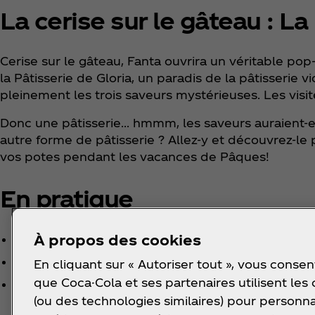
La cerise sur le gâteau : La
Cerise sur le gâteau, Fanta ouvrira un véritable p
la Pâtisserie de Gloria, un paradis de la pâtisserie
pleinement les trois saveurs mystérieuses. Les visi
Donc une pâtisserie... hmmm, les saveurs auraient-el
autre forme de pâtisserie ? Allez-y et découvrez-l
vos potes pendant les vacances de Pâques!
En pratique
À propos des cookies
Le pop-up #WhatTheFanta "La Pâtisserie de Gloria
Adresse : Dockx Bruxsel, Boulevard Lambermont 
En cliquant sur « Autoriser tout », vous consen
que Coca-Cola et ses partenaires utilisent les
Heures d'ouverture : tous les jours de 12h à 18h
(ou des technologies similaires) pour personna