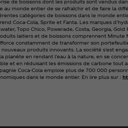
rise de boissons dont les produits sont vendus dan
re au monde entier de se rafraîchir et de faire la dif
férentes catégories de boissons dans le monde entie
d Coca‑Cola, Sprite et Fanta. Les marques d'hydra
water, Topo Chico, Powerade, Costa, Georgia, Gold 
oduits laitiers et de boissons comprennent Minute M
'efforce constamment de transformer son portefeuille,
 nouveaux produits innovants. La société s'est enga
la planète en rendant l'eau à la nature, en se conc
le et en réduisant les émissions de carbone tout a
ompagnie Coca‑Cola emploie plus de 700 000 personn
omiques dans le monde entier. En lire plus sur :
h