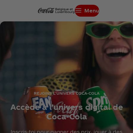
Menu
REJOINS L’UNIVERS COCA‑COLA
Accède à l’univers digital de
Coca‑Cola
Inscris‑toi pour gagner des prix, jouer à des