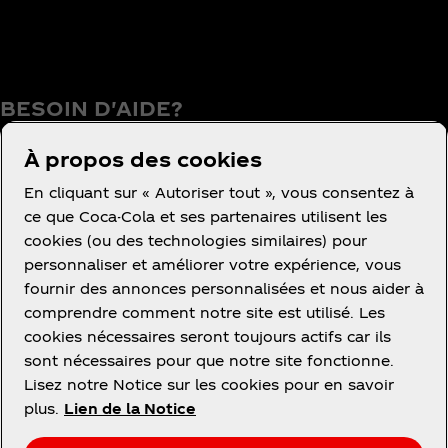
BESOIN D'AIDE?
À propos des cookies
En cliquant sur « Autoriser tout », vous consentez à
Conditions d’utilisation
ce que Coca-Cola et ses partenaires utilisent les
cookies (ou des technologies similaires) pour
Concurrence
personnaliser et améliorer votre expérience, vous
Avis de confidentialité des consommateurs
fournir des annonces personnalisées et nous aider à
Paramétrage des cookies
comprendre comment notre site est utilisé. Les
cookies nécessaires seront toujours actifs car ils
Avis relatif aux cookies
sont nécessaires pour que notre site fonctionne.
Politique d'accessibilité
Lisez notre Notice sur les cookies pour en savoir
plus.
Lien de la Notice