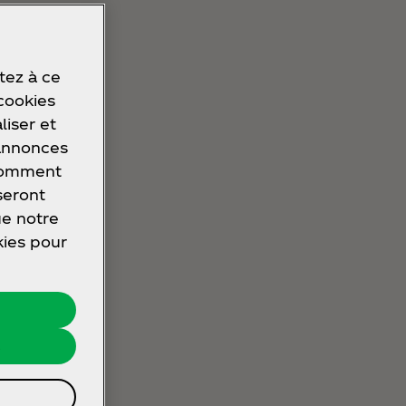
tez à ce
 cookies
liser et
 annonces
 comment
seront
ue notre
kies pour
s