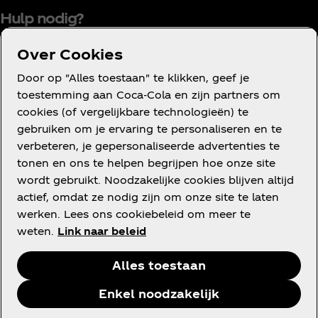
Hulp nodig?
Over Cookies
Door op "Alles toestaan" te klikken, geef je
Gebruiksvoorwaarden
toestemming aan Coca‑Cola en zijn partners om
cookies (of vergelijkbare technologieën) te
Mededinging
gebruiken om je ervaring te personaliseren en te
Privacyverklaring voor consumenten
verbeteren, je gepersonaliseerde advertenties te
Cookieverklaring
tonen en ons te helpen begrijpen hoe onze site
wordt gebruikt. Noodzakelijke cookies blijven altijd
Cookie-instellingen
actief, omdat ze nodig zijn om onze site te laten
Toegankelijkheidsverklaring
werken. Lees ons cookiebeleid om meer te
weten.
Link naar beleid
Alles toestaan
Facebook
Instagram
Youtube
Enkel noodzakelijk