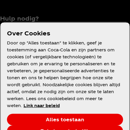
Hulp nodig?
Over Cookies
Door op "Alles toestaan" te klikken, geef je
Gebruiksvoorwaarden
toestemming aan Coca‑Cola en zijn partners om
cookies (of vergelijkbare technologieën) te
Mededinging
gebruiken om je ervaring te personaliseren en te
Privacyverklaring voor consumenten
verbeteren, je gepersonaliseerde advertenties te
Cookieverklaring
tonen en ons te helpen begrijpen hoe onze site
wordt gebruikt. Noodzakelijke cookies blijven altijd
Cookie-instellingen
actief, omdat ze nodig zijn om onze site te laten
Toegankelijkheidsverklaring
werken. Lees ons cookiebeleid om meer te
weten.
Link naar beleid
Alles toestaan
Facebook
Instagram
Youtube