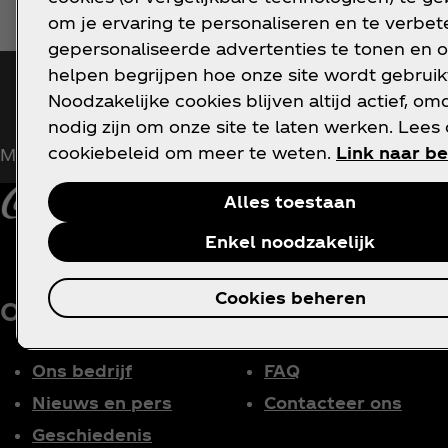
om je ervaring te personaliseren en te verbete
gepersonaliseerde advertenties te tonen en o
helpen begrijpen hoe onze site wordt gebruik
Houd mij op de hoogte
Noodzakelijke cookies blijven altijd actief, om
nodig zijn om onze site te laten werken. Lees
cookiebeleid om meer te weten.
Link naar be
Meld je nu aan voor exclusieve toegang!
Alles toestaan
Enkel noodzakelijk
Cookies beheren
Over ons
Hulp nodig?
Ons bedrijf
FAQ
Nieuws en pers
Contacteer ons
Geschiedenis