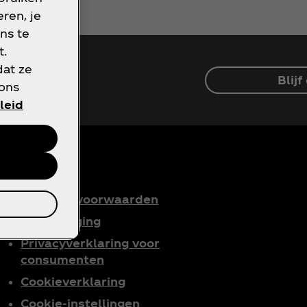
ren, je
ns te
t.
dat ze
Blij
 ons
leid
Gebruiksvoorwaarden
Mededinging
Privacyverklaring voor
consumenten
Cookieverklaring
Cookie-instellingen